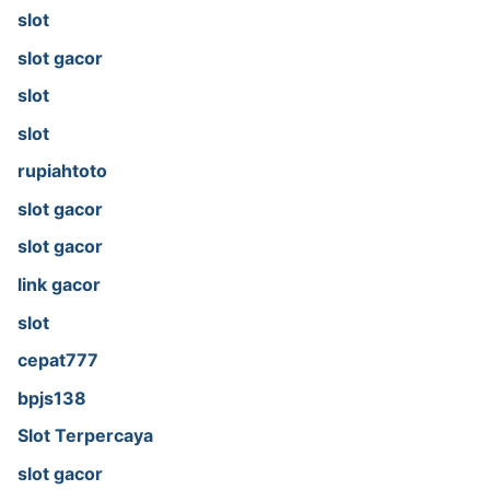
slot
slot gacor
slot
slot
rupiahtoto
slot gacor
slot gacor
link gacor
slot
cepat777
bpjs138
Slot Terpercaya
slot gacor