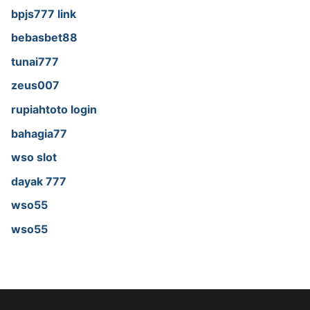
bpjs777 link
bebasbet88
tunai777
zeus007
rupiahtoto login
bahagia77
wso slot
dayak 777
wso55
wso55