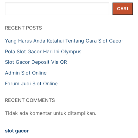
Cari
CARI
RECENT POSTS
Yang Harus Anda Ketahui Tentang Cara Slot Gacor
Pola Slot Gacor Hari Ini Olympus
Slot Gacor Deposit Via QR
Admin Slot Online
Forum Judi Slot Online
RECENT COMMENTS
Tidak ada komentar untuk ditampilkan.
slot gacor