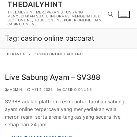
THEDAILYHINT
Lompat
ke
THEDAILYHINT MERUPAKAN SITUS YANG
MENYEDIAKAN SUATU INFORMASI MENGENAI JUDI
konten
SLOT ONLINE, TOGEL ONLINE, POKER ONLINE, DAN
CASINO ONLINE
Tag:
casino online baccarat
Cari:
BERANDA
CASINO ONLINE BACCARAT
Live Sabung Ayam – SV388
ADMIN
MEI 4, 2025
CASINO ONLINE
SV388 adalah platform resmi untuk taruhan sabung
ayam online terpercaya yang menyediakan wala
meron resmi serta arena tangkas yang secara live
setiap hari 24 jam…