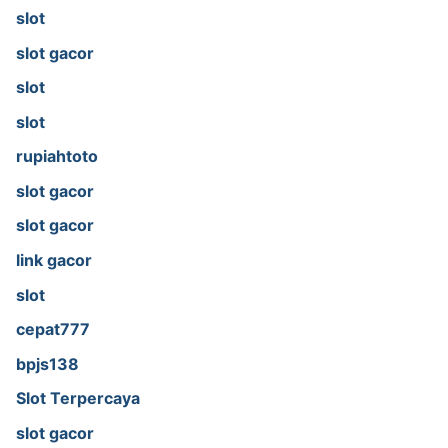
slot
slot gacor
slot
slot
rupiahtoto
slot gacor
slot gacor
link gacor
slot
cepat777
bpjs138
Slot Terpercaya
slot gacor