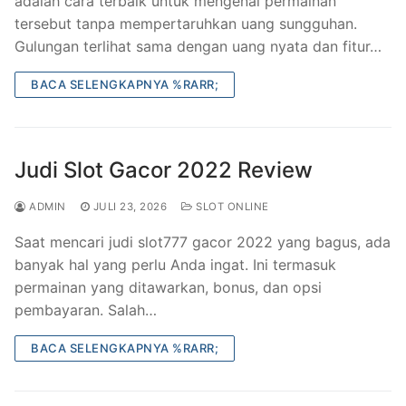
adalah cara terbaik untuk mengenal permainan
tersebut tanpa mempertaruhkan uang sungguhan.
Gulungan terlihat sama dengan uang nyata dan fitur…
BACA SELENGKAPNYA %RARR;
Judi Slot Gacor 2022 Review
ADMIN
JULI 23, 2026
SLOT ONLINE
Saat mencari judi slot777 gacor 2022 yang bagus, ada
banyak hal yang perlu Anda ingat. Ini termasuk
permainan yang ditawarkan, bonus, dan opsi
pembayaran. Salah…
BACA SELENGKAPNYA %RARR;