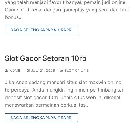
yang telah menjadi favorit banyak pemain judi online.
Game ini dikenal dengan gameplay yang seru dan fitur
bonus…
BACA SELENGKAPNYA %RARR;
Slot Gacor Setoran 10rb
ADMIN
JULI 21, 2026
SLOT ONLINE
Jika Anda sedang mencari situs slot maxwin online
terpercaya, Anda mungkin ingin mempertimbangkan
deposit slot gacor 10rb. Jenis situs web ini dikenal
menawarkan permainan berkualitas…
BACA SELENGKAPNYA %RARR;