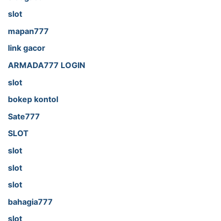
slot
mapan777
link gacor
ARMADA777 LOGIN
slot
bokep kontol
Sate777
SLOT
slot
slot
slot
bahagia777
slot