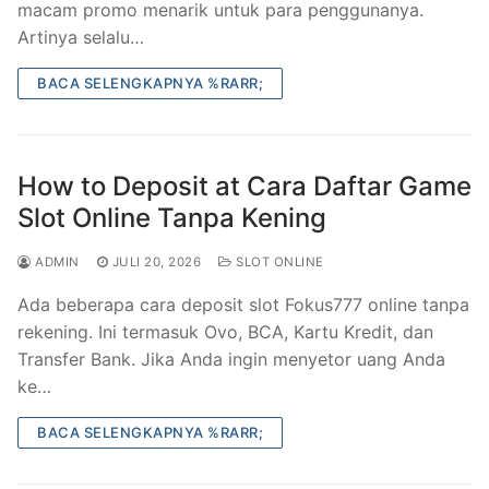
macam promo menarik untuk para penggunanya.
Artinya selalu…
BACA SELENGKAPNYA %RARR;
How to Deposit at Cara Daftar Game
Slot Online Tanpa Kening
ADMIN
JULI 20, 2026
SLOT ONLINE
Ada beberapa cara deposit slot Fokus777 online tanpa
rekening. Ini termasuk Ovo, BCA, Kartu Kredit, dan
Transfer Bank. Jika Anda ingin menyetor uang Anda
ke…
BACA SELENGKAPNYA %RARR;