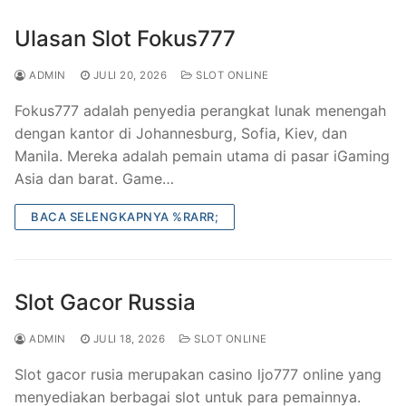
Ulasan Slot Fokus777
ADMIN
JULI 20, 2026
SLOT ONLINE
Fokus777 adalah penyedia perangkat lunak menengah
dengan kantor di Johannesburg, Sofia, Kiev, dan
Manila. Mereka adalah pemain utama di pasar iGaming
Asia dan barat. Game…
BACA SELENGKAPNYA %RARR;
Slot Gacor Russia
ADMIN
JULI 18, 2026
SLOT ONLINE
Slot gacor rusia merupakan casino ljo777 online yang
menyediakan berbagai slot untuk para pemainnya.