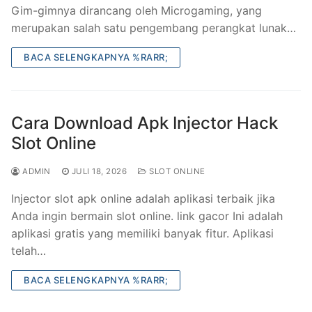
Gim-gimnya dirancang oleh Microgaming, yang
merupakan salah satu pengembang perangkat lunak…
BACA SELENGKAPNYA %RARR;
Cara Download Apk Injector Hack
Slot Online
ADMIN
JULI 18, 2026
SLOT ONLINE
Injector slot apk online adalah aplikasi terbaik jika
Anda ingin bermain slot online. link gacor Ini adalah
aplikasi gratis yang memiliki banyak fitur. Aplikasi
telah…
BACA SELENGKAPNYA %RARR;