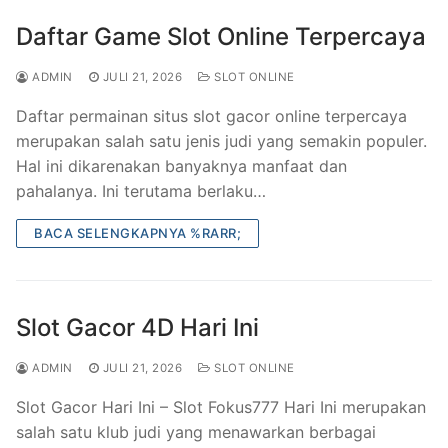
Daftar Game Slot Online Terpercaya
ADMIN
JULI 21, 2026
SLOT ONLINE
Daftar permainan situs slot gacor online terpercaya
merupakan salah satu jenis judi yang semakin populer.
Hal ini dikarenakan banyaknya manfaat dan
pahalanya. Ini terutama berlaku…
BACA SELENGKAPNYA %RARR;
Slot Gacor 4D Hari Ini
ADMIN
JULI 21, 2026
SLOT ONLINE
Slot Gacor Hari Ini – Slot Fokus777 Hari Ini merupakan
salah satu klub judi yang menawarkan berbagai