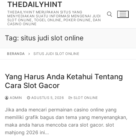
THEDAILYHINT
Lompat
ke
THEDAILYHINT MERUPAKAN SITUS YANG
MENYEDIAKAN SUATU INFORMASI MENGENAI JUDI
konten
SLOT ONLINE, TOGEL ONLINE, POKER ONLINE, DAN
CASINO ONLINE
Tag:
situs judi slot online
Cari:
BERANDA
SITUS JUDI SLOT ONLINE
Yang Harus Anda Ketahui Tentang
Cara Slot Gacor
ADMIN
AGUSTUS 5, 2026
SLOT ONLINE
Jika anda mencari permainan casino online yang
memiliki grafik bagus dan tema yang menyenangkan,
maka anda harus mencoba cara slot gacor. slot
mahjong 2026 ini…