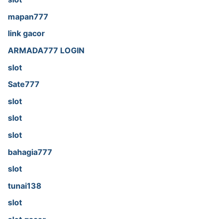
mapan777
link gacor
ARMADA777 LOGIN
slot
Sate777
slot
slot
slot
bahagia777
slot
tunai138
slot