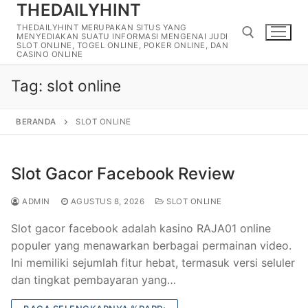
THEDAILYHINT
Lompat
ke
THEDAILYHINT MERUPAKAN SITUS YANG
MENYEDIAKAN SUATU INFORMASI MENGENAI JUDI
konten
SLOT ONLINE, TOGEL ONLINE, POKER ONLINE, DAN
CASINO ONLINE
Tag:
slot online
Cari:
BERANDA
SLOT ONLINE
Slot Gacor Facebook Review
ADMIN
AGUSTUS 8, 2026
SLOT ONLINE
Slot gacor facebook adalah kasino RAJA01 online
populer yang menawarkan berbagai permainan video.
Ini memiliki sejumlah fitur hebat, termasuk versi seluler
dan tingkat pembayaran yang…