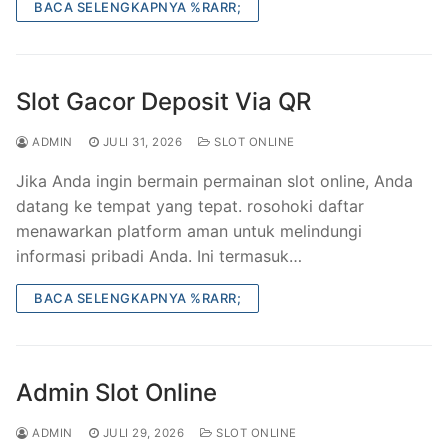
BACA SELENGKAPNYA %RARR;
Slot Gacor Deposit Via QR
ADMIN
JULI 31, 2026
SLOT ONLINE
Jika Anda ingin bermain permainan slot online, Anda
datang ke tempat yang tepat. rosohoki daftar
menawarkan platform aman untuk melindungi
informasi pribadi Anda. Ini termasuk…
BACA SELENGKAPNYA %RARR;
Admin Slot Online
ADMIN
JULI 29, 2026
SLOT ONLINE