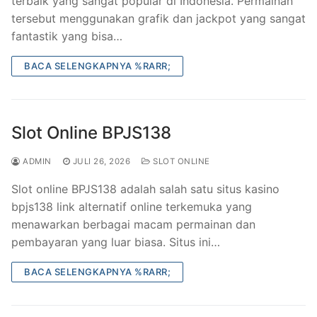
terbaik yang sangat popular di Indonesia. Permainan
tersebut menggunakan grafik dan jackpot yang sangat
fantastik yang bisa…
BACA SELENGKAPNYA %RARR;
Slot Online BPJS138
ADMIN
JULI 26, 2026
SLOT ONLINE
Slot online BPJS138 adalah salah satu situs kasino
bpjs138 link alternatif online terkemuka yang
menawarkan berbagai macam permainan dan
pembayaran yang luar biasa. Situs ini…
BACA SELENGKAPNYA %RARR;