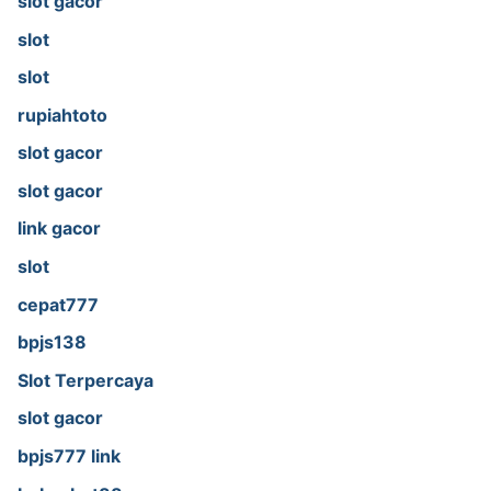
slot gacor
slot
slot
rupiahtoto
slot gacor
slot gacor
link gacor
slot
cepat777
bpjs138
Slot Terpercaya
slot gacor
bpjs777 link