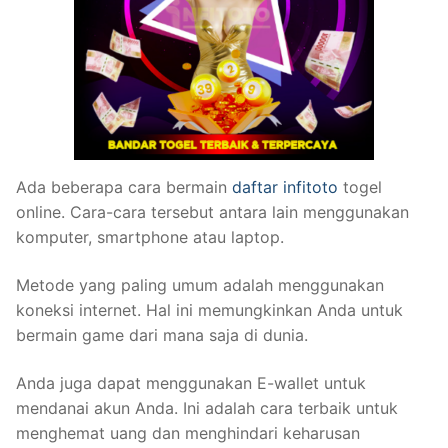
Ada beberapa cara bermain
daftar infitoto
togel
online. Cara-cara tersebut antara lain menggunakan
komputer, smartphone atau laptop.
Metode yang paling umum adalah menggunakan
koneksi internet. Hal ini memungkinkan Anda untuk
bermain game dari mana saja di dunia.
Anda juga dapat menggunakan E-wallet untuk
mendanai akun Anda. Ini adalah cara terbaik untuk
menghemat uang dan menghindari keharusan