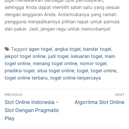
sehingga Anda dapat memilih salah satu yang sesuai
dengan anggaran Anda. Antarmukanya yang ramah
pengguna menjadikannya pilihan tepat untuk pemula
dan pakar. Jadi, jangan ragu untuk mencobanya!
Tagged
agen togel
,
angka togel
,
bandar togel
,
jekpot togel online
,
judi togel
,
keluaran togel
,
main
togel online
,
menang togel online
,
nomor togel
,
prediksi togel
,
situs togel online
,
togel
,
togel online
,
togel online terbaru
,
togel online terpercaya
Navigasi
PREVIOUS
NEXT
pos
Previous
Next
Slot Online Indonesia –
Algoritma Slot Online
post:
post:
Slot Dengan Pragmatic
Play