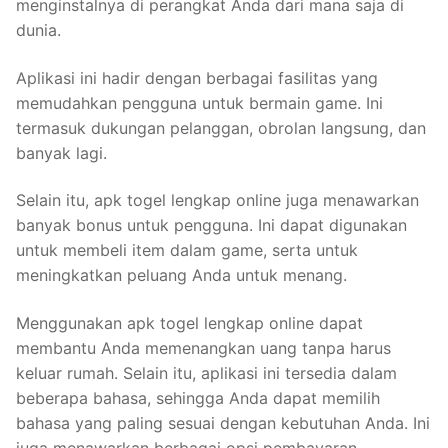
menginstalnya di perangkat Anda dari mana saja di
dunia.
Aplikasi ini hadir dengan berbagai fasilitas yang
memudahkan pengguna untuk bermain game. Ini
termasuk dukungan pelanggan, obrolan langsung, dan
banyak lagi.
Selain itu, apk togel lengkap online juga menawarkan
banyak bonus untuk pengguna. Ini dapat digunakan
untuk membeli item dalam game, serta untuk
meningkatkan peluang Anda untuk menang.
Menggunakan apk togel lengkap online dapat
membantu Anda memenangkan uang tanpa harus
keluar rumah. Selain itu, aplikasi ini tersedia dalam
beberapa bahasa, sehingga Anda dapat memilih
bahasa yang paling sesuai dengan kebutuhan Anda. Ini
juga menawarkan berbagai opsi pembayaran,