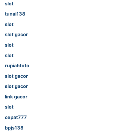
slot
tunai138
slot
slot gacor
slot
slot
rupiahtoto
slot gacor
slot gacor
link gacor
slot
cepat777
bpjs138