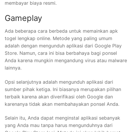
membayar biaya resmi.
Gameplay
Ada beberapa cara berbeda untuk memainkan apk
togel lengkap online. Metode yang paling umum
adalah dengan mengunduh aplikasi dari Google Play
Store. Namun, cara ini bisa berbahaya bagi ponsel
Anda karena mungkin mengandung virus atau malware
lainnya.
Opsi selanjutnya adalah mengunduh aplikasi dari
sumber pihak ketiga. Ini biasanya merupakan pilihan
terbaik karena akan diverifikasi oleh Google dan
karenanya tidak akan membahayakan ponsel Anda.
Selain itu, Anda dapat menginstal aplikasi sebanyak
yang Anda mau tanpa harus mengunduhnya dari