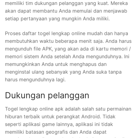
memiliki tim dukungan pelanggan yang kuat. Mereka
akan dapat membantu Anda memulai dan menjawab
setiap pertanyaan yang mungkin Anda miliki.
Proses daftar togel lengkap online mudah dan hanya
membutuhkan waktu beberapa menit saja. Anda harus
mengunduh file APK, yang akan ada di kartu memori /
memori sistem Anda setelah Anda mengunduhnya. Ini
memungkinkan Anda untuk menghapus dan
menginstal ulang sebanyak yang Anda suka tanpa
harus mengunduhnya lagi.
Dukungan pelanggan
Togel lengkap online apk adalah salah satu permainan
hiburan terbaik untuk perangkat Android. Tidak
seperti aplikasi game lainnya, aplikasi ini tidak
memiliki batasan geografis dan Anda dapat