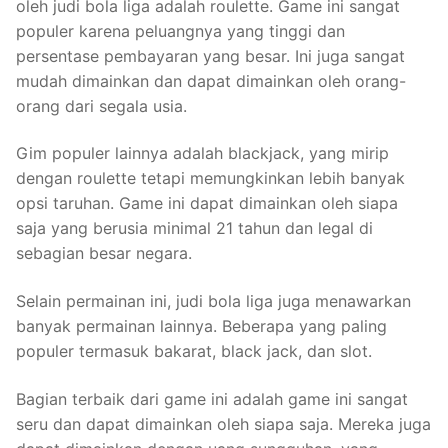
oleh judi bola liga adalah roulette. Game ini sangat
populer karena peluangnya yang tinggi dan
persentase pembayaran yang besar. Ini juga sangat
mudah dimainkan dan dapat dimainkan oleh orang-
orang dari segala usia.
Gim populer lainnya adalah blackjack, yang mirip
dengan roulette tetapi memungkinkan lebih banyak
opsi taruhan. Game ini dapat dimainkan oleh siapa
saja yang berusia minimal 21 tahun dan legal di
sebagian besar negara.
Selain permainan ini, judi bola liga juga menawarkan
banyak permainan lainnya. Beberapa yang paling
populer termasuk bakarat, black jack, dan slot.
Bagian terbaik dari game ini adalah game ini sangat
seru dan dapat dimainkan oleh siapa saja. Mereka juga