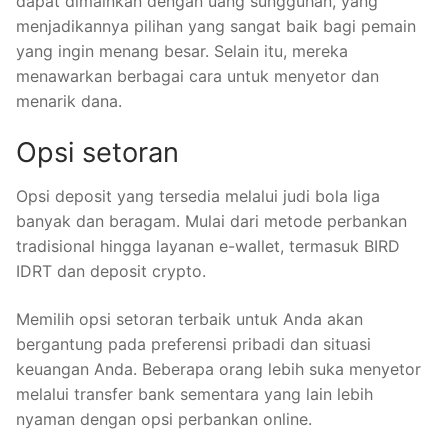
dapat dimainkan dengan uang sungguhan, yang
menjadikannya pilihan yang sangat baik bagi pemain
yang ingin menang besar. Selain itu, mereka
menawarkan berbagai cara untuk menyetor dan
menarik dana.
Opsi setoran
Opsi deposit yang tersedia melalui judi bola liga
banyak dan beragam. Mulai dari metode perbankan
tradisional hingga layanan e-wallet, termasuk BIRD
IDRT dan deposit crypto.
Memilih opsi setoran terbaik untuk Anda akan
bergantung pada preferensi pribadi dan situasi
keuangan Anda. Beberapa orang lebih suka menyetor
melalui transfer bank sementara yang lain lebih
nyaman dengan opsi perbankan online.