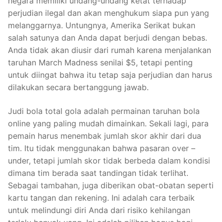
negara memiliki undang-undang ketat terhadap
perjudian ilegal dan akan menghukum siapa pun yang
melanggarnya. Untungnya, Amerika Serikat bukan
salah satunya dan Anda dapat berjudi dengan bebas.
Anda tidak akan diusir dari rumah karena menjalankan
taruhan March Madness senilai $5, tetapi penting
untuk diingat bahwa itu tetap saja perjudian dan harus
dilakukan secara bertanggung jawab.
Judi bola total gola adalah permainan taruhan bola
online yang paling mudah dimainkan. Sekali lagi, para
pemain harus menembak jumlah skor akhir dari dua
tim. Itu tidak menggunakan bahwa pasaran over –
under, tetapi jumlah skor tidak berbeda dalam kondisi
dimana tim berada saat tandingan tidak terlihat.
Sebagai tambahan, juga diberikan obat-obatan seperti
kartu tangan dan rekening. Ini adalah cara terbaik
untuk melindungi diri Anda dari risiko kehilangan