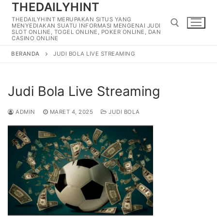
THEDAILYHINT
Lompat
ke
THEDAILYHINT MERUPAKAN SITUS YANG
MENYEDIAKAN SUATU INFORMASI MENGENAI JUDI
konten
SLOT ONLINE, TOGEL ONLINE, POKER ONLINE, DAN
CASINO ONLINE
BERANDA
JUDI BOLA LIVE STREAMING
Cari:
Judi Bola Live Streaming
ADMIN
MARET 4, 2025
JUDI BOLA