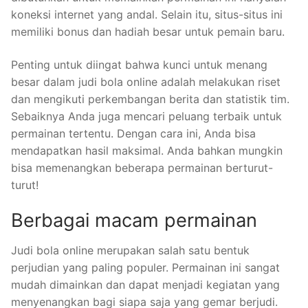
koneksi internet yang andal. Selain itu, situs-situs ini
memiliki bonus dan hadiah besar untuk pemain baru.
Penting untuk diingat bahwa kunci untuk menang
besar dalam judi bola online adalah melakukan riset
dan mengikuti perkembangan berita dan statistik tim.
Sebaiknya Anda juga mencari peluang terbaik untuk
permainan tertentu. Dengan cara ini, Anda bisa
mendapatkan hasil maksimal. Anda bahkan mungkin
bisa memenangkan beberapa permainan berturut-
turut!
Berbagai macam permainan
Judi bola online merupakan salah satu bentuk
perjudian yang paling populer. Permainan ini sangat
mudah dimainkan dan dapat menjadi kegiatan yang
menyenangkan bagi siapa saja yang gemar berjudi.