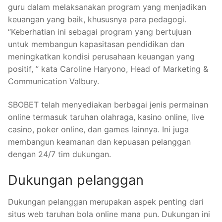
guru dalam melaksanakan program yang menjadikan
keuangan yang baik, khususnya para pedagogi.
“Keberhatian ini sebagai program yang bertujuan
untuk membangun kapasitasan pendidikan dan
meningkatkan kondisi perusahaan keuangan yang
positif, ” kata Caroline Haryono, Head of Marketing &
Communication Valbury.
SBOBET telah menyediakan berbagai jenis permainan
online termasuk taruhan olahraga, kasino online, live
casino, poker online, dan games lainnya. Ini juga
membangun keamanan dan kepuasan pelanggan
dengan 24/7 tim dukungan.
Dukungan pelanggan
Dukungan pelanggan merupakan aspek penting dari
situs web taruhan bola online mana pun. Dukungan ini