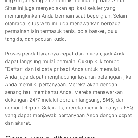
lingkungan yang aman untuk melindungi data Anda.
Situs ini juga menyediakan aplikasi seluler yang
memungkinkan Anda bermain saat bepergian. Selain
olahraga, situs web ini juga menawarkan berbagai
permainan lain termasuk tenis, bola basket, bulu
tangkis, dan pacuan kuda.
Proses pendaftarannya cepat dan mudah, jadi Anda
dapat langsung mulai bermain. Cukup klik tombol
“Daftar” dan isi data pribadi Anda untuk memulai.
Anda juga dapat menghubungi layanan pelanggan jika
Anda memiliki pertanyaan. Mereka akan dengan
senang hati membantu Anda! Mereka menawarkan
dukungan 24/7 melalui obrolan langsung, SMS, dan
nomor telepon. Selain itu, mereka memiliki banyak FAQ
yang dapat menjawab pertanyaan Anda dengan cepat
dan akurat.