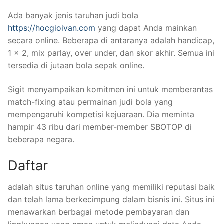
Ada banyak jenis taruhan judi bola
https://hocgioivan.com
yang dapat Anda mainkan
secara online. Beberapa di antaranya adalah handicap,
1 x 2, mix parlay, over under, dan skor akhir. Semua ini
tersedia di jutaan bola sepak online.
Sigit menyampaikan komitmen ini untuk memberantas
match-fixing atau permainan judi bola yang
mempengaruhi kompetisi kejuaraan. Dia meminta
hampir 43 ribu dari member-member SBOTOP di
beberapa negara.
Daftar
adalah situs taruhan online yang memiliki reputasi baik
dan telah lama berkecimpung dalam bisnis ini. Situs ini
menawarkan berbagai metode pembayaran dan