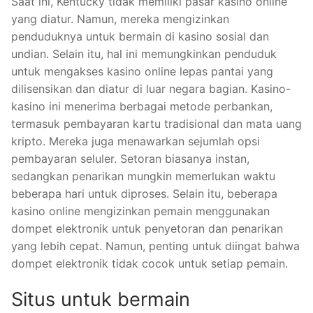
Saat ini, Kentucky tidak memiliki pasar kasino online
yang diatur. Namun, mereka mengizinkan
penduduknya untuk bermain di kasino sosial dan
undian. Selain itu, hal ini memungkinkan penduduk
untuk mengakses kasino online lepas pantai yang
dilisensikan dan diatur di luar negara bagian. Kasino-
kasino ini menerima berbagai metode perbankan,
termasuk pembayaran kartu tradisional dan mata uang
kripto. Mereka juga menawarkan sejumlah opsi
pembayaran seluler. Setoran biasanya instan,
sedangkan penarikan mungkin memerlukan waktu
beberapa hari untuk diproses. Selain itu, beberapa
kasino online mengizinkan pemain menggunakan
dompet elektronik untuk penyetoran dan penarikan
yang lebih cepat. Namun, penting untuk diingat bahwa
dompet elektronik tidak cocok untuk setiap pemain.
Situs untuk bermain