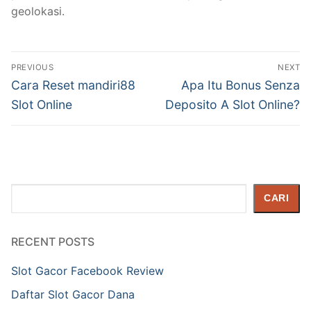
geolokasi.
Navigasi
PREVIOUS
NEXT
pos
Previous
Next
Cara Reset mandiri88
Apa Itu Bonus Senza
post:
post:
Slot Online
Deposito A Slot Online?
Cari
CARI
RECENT POSTS
Slot Gacor Facebook Review
Daftar Slot Gacor Dana