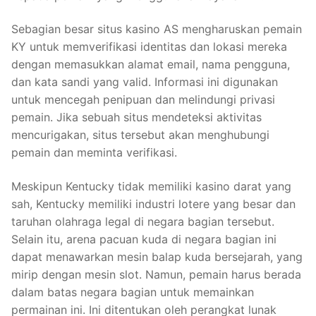
Sebagian besar situs kasino AS mengharuskan pemain
KY untuk memverifikasi identitas dan lokasi mereka
dengan memasukkan alamat email, nama pengguna,
dan kata sandi yang valid. Informasi ini digunakan
untuk mencegah penipuan dan melindungi privasi
pemain. Jika sebuah situs mendeteksi aktivitas
mencurigakan, situs tersebut akan menghubungi
pemain dan meminta verifikasi.
Meskipun Kentucky tidak memiliki kasino darat yang
sah, Kentucky memiliki industri lotere yang besar dan
taruhan olahraga legal di negara bagian tersebut.
Selain itu, arena pacuan kuda di negara bagian ini
dapat menawarkan mesin balap kuda bersejarah, yang
mirip dengan mesin slot. Namun, pemain harus berada
dalam batas negara bagian untuk memainkan
permainan ini. Ini ditentukan oleh perangkat lunak