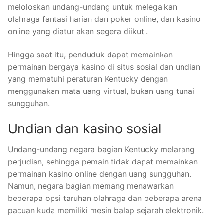
meloloskan undang-undang untuk melegalkan
olahraga fantasi harian dan poker online, dan kasino
online yang diatur akan segera diikuti.
Hingga saat itu, penduduk dapat memainkan
permainan bergaya kasino di situs sosial dan undian
yang mematuhi peraturan Kentucky dengan
menggunakan mata uang virtual, bukan uang tunai
sungguhan.
Undian dan kasino sosial
Undang-undang negara bagian Kentucky melarang
perjudian, sehingga pemain tidak dapat memainkan
permainan kasino online dengan uang sungguhan.
Namun, negara bagian memang menawarkan
beberapa opsi taruhan olahraga dan beberapa arena
pacuan kuda memiliki mesin balap sejarah elektronik.