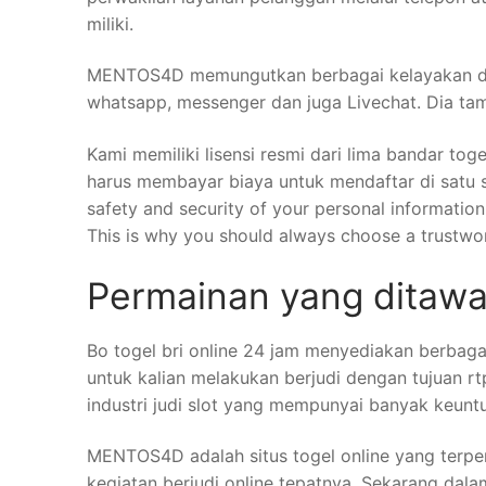
miliki.
MENTOS4D memungutkan berbagai kelayakan di 
whatsapp, messenger dan juga Livechat. Dia 
Kami memiliki lisensi resmi dari lima bandar tog
harus membayar biaya untuk mendaftar di satu si
safety and security of your personal informati
This is why you should always choose a trustwor
Permainan yang ditaw
Bo togel bri online 24 jam menyediakan berbag
untuk kalian melakukan berjudi dengan tujuan rt
industri judi slot yang mempunyai banyak keunt
MENTOS4D adalah situs togel online yang ter
kegiatan berjudi online tepatnya. Sekarang dala