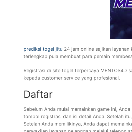
prediksi togel jitu
24 jam online sajikan layanan
terlengkap pula membuat para pemain membesa
Registrasi di site togel terpercaya MENTOS4D s
kepada customer service yang profesional.
Daftar
Sebelum Anda mulai memainkan game ini, Anda ha
tombol registrasi dan isi detail Anda. Setelah
Setelah Anda memilikinya, Anda dapat memainka
perwakilan layanan pelanggan melalui telepon 