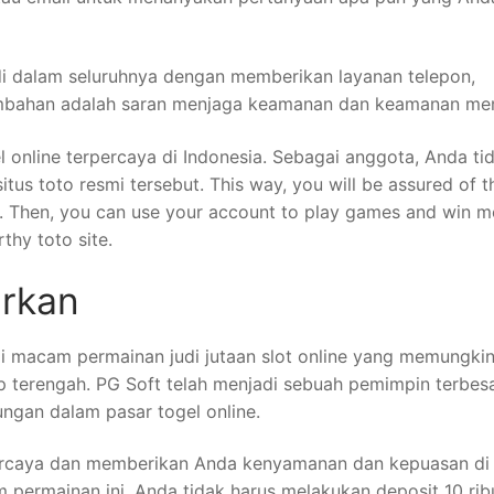
dalam seluruhnya dengan memberikan layanan telepon,
tambahan adalah saran menjaga keamanan dan keamanan me
el online terpercaya di Indonesia. Sebagai anggota, Anda ti
tus toto resmi tersebut. This way, you will be assured of t
on. Then, you can use your account to play games and win m
thy toto site.
arkan
ai macam permainan judi jutaan slot online yang memungki
p terengah. PG Soft telah menjadi sebuah pemimpin terbesa
ungan dalam pasar togel online.
percaya dan memberikan Anda kenyamanan dan kepuasan di
m permainan ini, Anda tidak harus melakukan deposit 10 rib