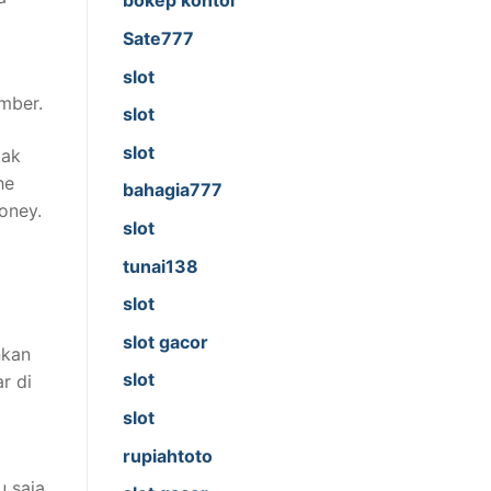
bokep kontol
Sate777
slot
mber.
slot
slot
dak
he
bahagia777
oney.
slot
tunai138
slot
slot gacor
nkan
slot
r di
slot
rupiahtoto
u saja