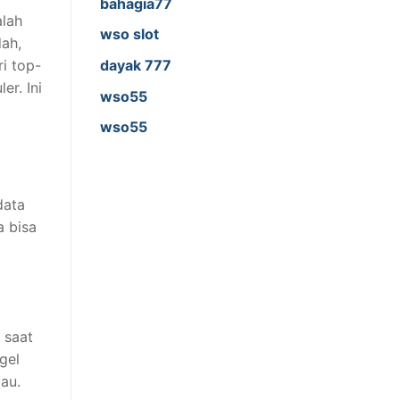
bahagia77
alah
wso slot
ah,
dayak 777
i top-
r. Ini
wso55
wso55
data
a bisa
 saat
gel
au.