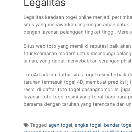
Legalitas
Legalitas keadaan togel online menjadi pertimb
situs yang menawarkan lingkungan aman untuk in
dengan layanan pelanggan tingkat tinggi. Mereka
Situs web toto yang memiliki reputasi baik akan
fitur keamanan modern untuk melindungi pelang
jaman, yang dapat menyebabkan serangan phishi
Toto4d adalah daftar situs togel resmi terbaik 
taruhan termasuk togel 4D, membuat prediksi jit
resmi di daftar toto togel pasangnomor. Ini jug
layanan toto togel resmi yang tepat bagi para 
bersama dengan taruhan yang terencana dan ung
Tagged
agen togel
,
angka togel
,
bandar toge