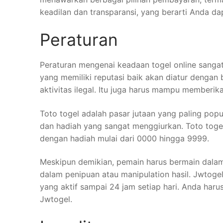
keadilan dan transparansi, yang berarti Anda d
Peraturan
Peraturan mengenai keadaan togel online sangat
yang memiliki reputasi baik akan diatur denga
aktivitas ilegal. Itu juga harus mampu memberika
Toto togel adalah pasar jutaan yang paling popu
dan hadiah yang sangat menggiurkan. Toto togel
dengan hadiah mulai dari 0000 hingga 9999.
Meskipun demikian, pemain harus bermain dalam 
dalam penipuan atau manipulation hasil. Jwto
yang aktif sampai 24 jam setiap hari. Anda haru
Jwtogel.