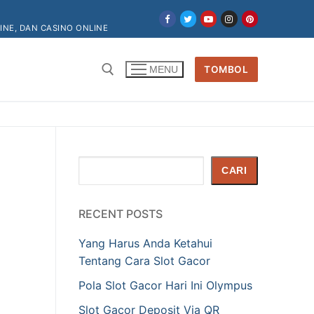
INE, DAN CASINO ONLINE
TOMBOL
MENU
Cari
CARI
RECENT POSTS
Yang Harus Anda Ketahui
Tentang Cara Slot Gacor
Pola Slot Gacor Hari Ini Olympus
Slot Gacor Deposit Via QR