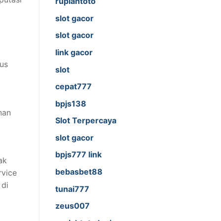
rupiahtoto
slot gacor
slot gacor
link gacor
us
slot
cepat777
bpjs138
nan
Slot Terpercaya
slot gacor
bpjs777 link
ak
bebasbet88
rvice
 di
tunai777
zeus007