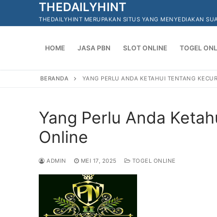
THEDAILYHINT
Lompat
ke
THEDAILYHINT MERUPAKAN SITUS YANG MENYEDIAKAN SUAT
konten
HOME
JASA PBN
SLOT ONLINE
TOGEL ONL
BERANDA
YANG PERLU ANDA KETAHUI TENTANG KECU
Yang Perlu Anda Ketah
Online
ADMIN
MEI 17, 2025
TOGEL ONLINE