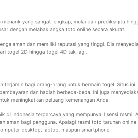
 menarik yang sangat lengkap, mulai dari prediksi jitu hing
ar dengan melabak angka toto online secara akurat.
pengalaman dan memiliki reputasi yang tinggi. Dia menyedi
ri togel 2D hingga togel 4D tak lagi.
 terjamin bagi orang-orang untuk bermain togel. Situs ini
pembayaran dan hadiah berbeda-beda. Ini juga menyediak
ntuk meningkatkan peluang kemenangan Anda.
ik di Indonesia terpercaya yang mempunyai lisensi resmi. A
an aman bagi pengguna. Apalagi resmi toto taruhan online
 komputer desktop, laptop, maupun smartphone.