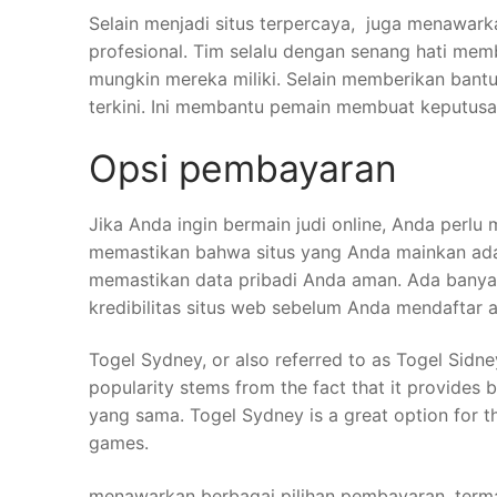
Selain menjadi situs terpercaya, juga menawark
profesional. Tim selalu dengan senang hati me
mungkin mereka miliki. Selain memberikan bantu
terkini. Ini membantu pemain membuat keputusa
Opsi pembayaran
Jika Anda ingin bermain judi online, Anda perl
memastikan bahwa situs yang Anda mainkan adal
memastikan data pribadi Anda aman. Ada banyak 
kredibilitas situs web sebelum Anda mendaftar 
Togel Sydney, or also referred to as Togel Sidney
popularity stems from the fact that it provide
yang sama. Togel Sydney is a great option for th
games.
menawarkan berbagai pilihan pembayaran, termasuk