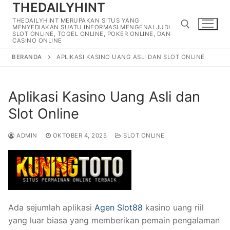
THEDAILYHINT
Lompat
ke
THEDAILYHINT MERUPAKAN SITUS YANG
MENYEDIAKAN SUATU INFORMASI MENGENAI JUDI
konten
SLOT ONLINE, TOGEL ONLINE, POKER ONLINE, DAN
CASINO ONLINE
BERANDA
APLIKASI KASINO UANG ASLI DAN SLOT ONLINE
Cari:
Aplikasi Kasino Uang Asli dan
Slot Online
ADMIN
OKTOBER 4, 2025
SLOT ONLINE
Ada sejumlah aplikasi
Agen Slot88
kasino uang riil
yang luar biasa yang memberikan pemain pengalaman