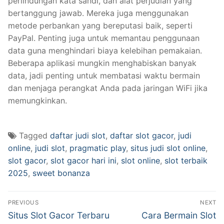
perlindungan kata sandi, dan alat perjudian yang
bertanggung jawab. Mereka juga menggunakan
metode perbankan yang bereputasi baik, seperti
PayPal. Penting juga untuk memantau penggunaan
data guna menghindari biaya kelebihan pemakaian.
Beberapa aplikasi mungkin menghabiskan banyak
data, jadi penting untuk membatasi waktu bermain
dan menjaga perangkat Anda pada jaringan WiFi jika
memungkinkan.
Tagged
daftar judi slot
,
daftar slot gacor
,
judi
online
,
judi slot
,
pragmatic play
,
situs judi slot online
,
slot gacor
,
slot gacor hari ini
,
slot online
,
slot terbaik
2025
,
sweet bonanza
Navigasi
PREVIOUS
NEXT
pos
Previous
Next
Situs Slot Gacor Terbaru
Cara Bermain Slot