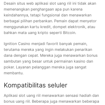
Desain situs web aplikasi slot uang riil ini tidak akan
memenangkan penghargaan apa pun karena
keindahannya, tetapi fungsional dan menawarkan
berbagai pilihan perbankan. Pemain dapat menyetor
menggunakan kartu kredit, dompet elektronik, atau
bahkan mata uang kripto seperti Bitcoin.
Ignition Casino menjadi favorit banyak pemain,
terutama mereka yang ingin melakukan penarikan
dana dengan cepat. Mereka juga menawarkan bonus
sambutan yang besar untuk permainan kasino dan
poker. Layanan pelanggan mereka juga sangat
membantu.
Kompatibilitas seluler
Aplikasi slot uang riil menawarkan sensasi hadiah dan
bonus uang riil. Beberapa juga menawarkan beberapa