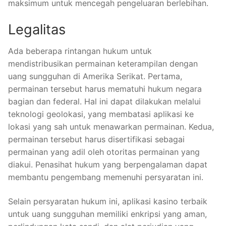
maksimum untuk mencegah pengeluaran berlebihan.
Legalitas
Ada beberapa rintangan hukum untuk
mendistribusikan permainan keterampilan dengan
uang sungguhan di Amerika Serikat. Pertama,
permainan tersebut harus mematuhi hukum negara
bagian dan federal. Hal ini dapat dilakukan melalui
teknologi geolokasi, yang membatasi aplikasi ke
lokasi yang sah untuk menawarkan permainan. Kedua,
permainan tersebut harus disertifikasi sebagai
permainan yang adil oleh otoritas permainan yang
diakui. Penasihat hukum yang berpengalaman dapat
membantu pengembang memenuhi persyaratan ini.
Selain persyaratan hukum ini, aplikasi kasino terbaik
untuk uang sungguhan memiliki enkripsi yang aman,