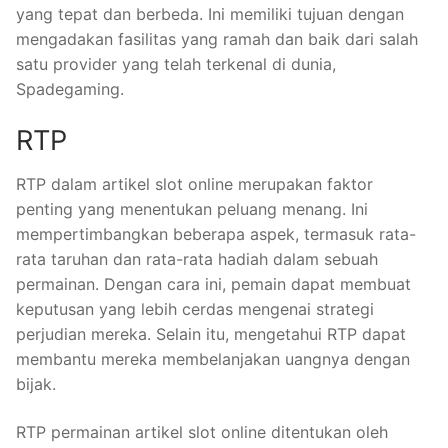
yang tepat dan berbeda. Ini memiliki tujuan dengan
mengadakan fasilitas yang ramah dan baik dari salah
satu provider yang telah terkenal di dunia,
Spadegaming.
RTP
RTP dalam artikel slot online merupakan faktor
penting yang menentukan peluang menang. Ini
mempertimbangkan beberapa aspek, termasuk rata-
rata taruhan dan rata-rata hadiah dalam sebuah
permainan. Dengan cara ini, pemain dapat membuat
keputusan yang lebih cerdas mengenai strategi
perjudian mereka. Selain itu, mengetahui RTP dapat
membantu mereka membelanjakan uangnya dengan
bijak.
RTP permainan artikel slot online ditentukan oleh