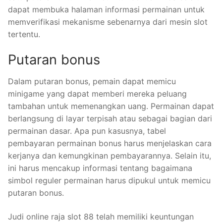
dapat membuka halaman informasi permainan untuk
memverifikasi mekanisme sebenarnya dari mesin slot
tertentu.
Putaran bonus
Dalam putaran bonus, pemain dapat memicu
minigame yang dapat memberi mereka peluang
tambahan untuk memenangkan uang. Permainan dapat
berlangsung di layar terpisah atau sebagai bagian dari
permainan dasar. Apa pun kasusnya, tabel
pembayaran permainan bonus harus menjelaskan cara
kerjanya dan kemungkinan pembayarannya. Selain itu,
ini harus mencakup informasi tentang bagaimana
simbol reguler permainan harus dipukul untuk memicu
putaran bonus.
Judi online raja slot 88 telah memiliki keuntungan