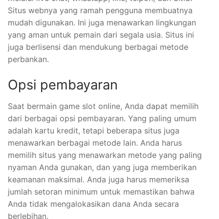
Situs webnya yang ramah pengguna membuatnya
mudah digunakan. Ini juga menawarkan lingkungan
yang aman untuk pemain dari segala usia. Situs ini
juga berlisensi dan mendukung berbagai metode
perbankan.
Opsi pembayaran
Saat bermain game slot online, Anda dapat memilih
dari berbagai opsi pembayaran. Yang paling umum
adalah kartu kredit, tetapi beberapa situs juga
menawarkan berbagai metode lain. Anda harus
memilih situs yang menawarkan metode yang paling
nyaman Anda gunakan, dan yang juga memberikan
keamanan maksimal. Anda juga harus memeriksa
jumlah setoran minimum untuk memastikan bahwa
Anda tidak mengalokasikan dana Anda secara
berlebihan.