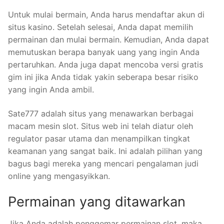
Untuk mulai bermain, Anda harus mendaftar akun di
situs kasino. Setelah selesai, Anda dapat memilih
permainan dan mulai bermain. Kemudian, Anda dapat
memutuskan berapa banyak uang yang ingin Anda
pertaruhkan. Anda juga dapat mencoba versi gratis
gim ini jika Anda tidak yakin seberapa besar risiko
yang ingin Anda ambil.
Sate777 adalah situs yang menawarkan berbagai
macam mesin slot. Situs web ini telah diatur oleh
regulator pasar utama dan menampilkan tingkat
keamanan yang sangat baik. Ini adalah pilihan yang
bagus bagi mereka yang mencari pengalaman judi
online yang mengasyikkan.
Permainan yang ditawarkan
Jika Anda adalah penggemar permainan slot, maka