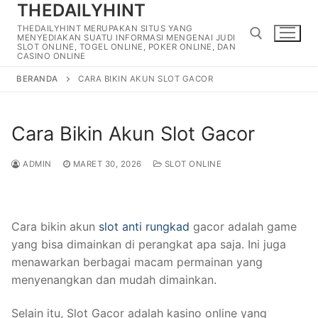
THEDAILYHINT
Lompat
ke
THEDAILYHINT MERUPAKAN SITUS YANG
MENYEDIAKAN SUATU INFORMASI MENGENAI JUDI
konten
SLOT ONLINE, TOGEL ONLINE, POKER ONLINE, DAN
CASINO ONLINE
BERANDA
CARA BIKIN AKUN SLOT GACOR
Cari:
Cara Bikin Akun Slot Gacor
ADMIN
MARET 30, 2026
SLOT ONLINE
Cara bikin akun
slot anti rungkad
gacor adalah game
yang bisa dimainkan di perangkat apa saja. Ini juga
menawarkan berbagai macam permainan yang
menyenangkan dan mudah dimainkan.
Selain itu, Slot Gacor adalah kasino online yang