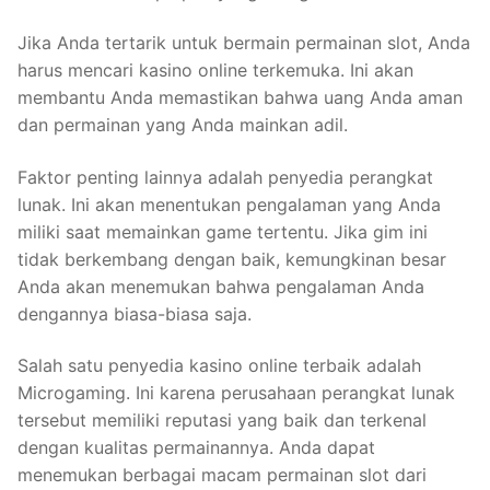
Jika Anda tertarik untuk bermain permainan slot, Anda
harus mencari kasino online terkemuka. Ini akan
membantu Anda memastikan bahwa uang Anda aman
dan permainan yang Anda mainkan adil.
Faktor penting lainnya adalah penyedia perangkat
lunak. Ini akan menentukan pengalaman yang Anda
miliki saat memainkan game tertentu. Jika gim ini
tidak berkembang dengan baik, kemungkinan besar
Anda akan menemukan bahwa pengalaman Anda
dengannya biasa-biasa saja.
Salah satu penyedia kasino online terbaik adalah
Microgaming. Ini karena perusahaan perangkat lunak
tersebut memiliki reputasi yang baik dan terkenal
dengan kualitas permainannya. Anda dapat
menemukan berbagai macam permainan slot dari