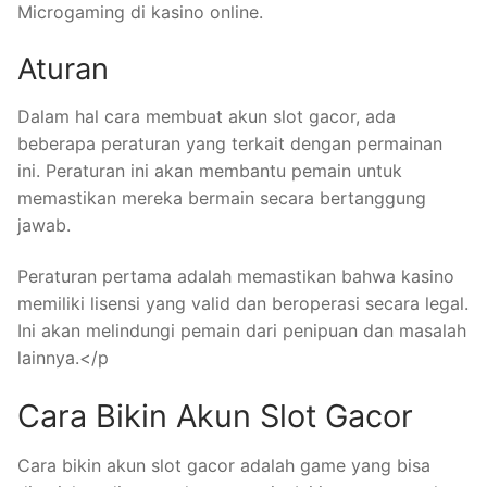
Microgaming di kasino online.
Aturan
Dalam hal cara membuat akun slot gacor, ada
beberapa peraturan yang terkait dengan permainan
ini. Peraturan ini akan membantu pemain untuk
memastikan mereka bermain secara bertanggung
jawab.
Peraturan pertama adalah memastikan bahwa kasino
memiliki lisensi yang valid dan beroperasi secara legal.
Ini akan melindungi pemain dari penipuan dan masalah
lainnya.</p
Cara Bikin Akun Slot Gacor
Cara bikin akun slot gacor adalah game yang bisa