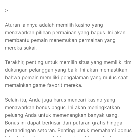
>
Aturan lainnya adalah memilih kasino yang
menawarkan pilihan permainan yang bagus. Ini akan
membantu pemain menemukan permainan yang
mereka sukai.
Terakhir, penting untuk memilih situs yang memiliki tim
dukungan pelanggan yang baik. Ini akan memastikan
bahwa pemain memiliki pengalaman yang mulus saat
memainkan game favorit mereka.
Selain itu, Anda juga harus mencari kasino yang
menawarkan bonus bagus. Ini akan meningkatkan
peluang Anda untuk memenangkan banyak uang.
Bonus ini dapat berkisar dari putaran gratis hingga
pertandingan setoran. Penting untuk memahami bonus