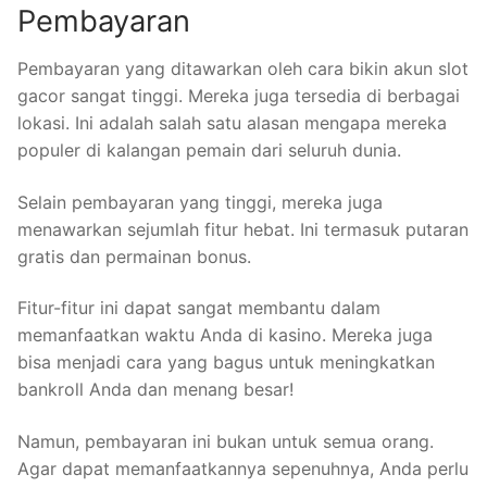
Pembayaran
Pembayaran yang ditawarkan oleh cara bikin akun slot
gacor sangat tinggi. Mereka juga tersedia di berbagai
lokasi. Ini adalah salah satu alasan mengapa mereka
populer di kalangan pemain dari seluruh dunia.
Selain pembayaran yang tinggi, mereka juga
menawarkan sejumlah fitur hebat. Ini termasuk putaran
gratis dan permainan bonus.
Fitur-fitur ini dapat sangat membantu dalam
memanfaatkan waktu Anda di kasino. Mereka juga
bisa menjadi cara yang bagus untuk meningkatkan
bankroll Anda dan menang besar!
Namun, pembayaran ini bukan untuk semua orang.
Agar dapat memanfaatkannya sepenuhnya, Anda perlu