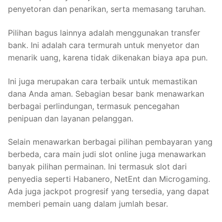
penyetoran dan penarikan, serta memasang taruhan.
Pilihan bagus lainnya adalah menggunakan transfer
bank. Ini adalah cara termurah untuk menyetor dan
menarik uang, karena tidak dikenakan biaya apa pun.
Ini juga merupakan cara terbaik untuk memastikan
dana Anda aman. Sebagian besar bank menawarkan
berbagai perlindungan, termasuk pencegahan
penipuan dan layanan pelanggan.
Selain menawarkan berbagai pilihan pembayaran yang
berbeda, cara main judi slot online juga menawarkan
banyak pilihan permainan. Ini termasuk slot dari
penyedia seperti Habanero, NetEnt dan Microgaming.
Ada juga jackpot progresif yang tersedia, yang dapat
memberi pemain uang dalam jumlah besar.