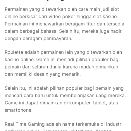
Permainan yang ditawarkan oleh cara main judi slot
online berkisar dari video poker hingga slot kasino.
Permainan ini menawarkan beragam fitur dan tersedia
dalam berbagai bahasa. Selain itu, mereka juga hadir
dengan beragam pembayaran.
Roulette adalah permainan lain yang ditawarkan oleh
kasino online. Game ini menjadi pilihan populer bagi
pemain dari seluruh dunia karena mudah dimainkan
dan memiliki desain yang menarik.
Selain itu, ini adalah pilihan populer bagi pemain yang
mencari cara baru untuk membelanjakan uang mereka.
Game ini dapat dimainkan di komputer, tablet, atau
smartphone.
Real Time Gaming adalah nama terkemuka di industri