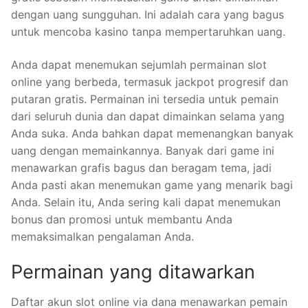
dengan uang sungguhan. Ini adalah cara yang bagus
untuk mencoba kasino tanpa mempertaruhkan uang.
Anda dapat menemukan sejumlah permainan slot
online yang berbeda, termasuk jackpot progresif dan
putaran gratis. Permainan ini tersedia untuk pemain
dari seluruh dunia dan dapat dimainkan selama yang
Anda suka. Anda bahkan dapat memenangkan banyak
uang dengan memainkannya. Banyak dari game ini
menawarkan grafis bagus dan beragam tema, jadi
Anda pasti akan menemukan game yang menarik bagi
Anda. Selain itu, Anda sering kali dapat menemukan
bonus dan promosi untuk membantu Anda
memaksimalkan pengalaman Anda.
Permainan yang ditawarkan
Daftar akun slot online via dana menawarkan pemain