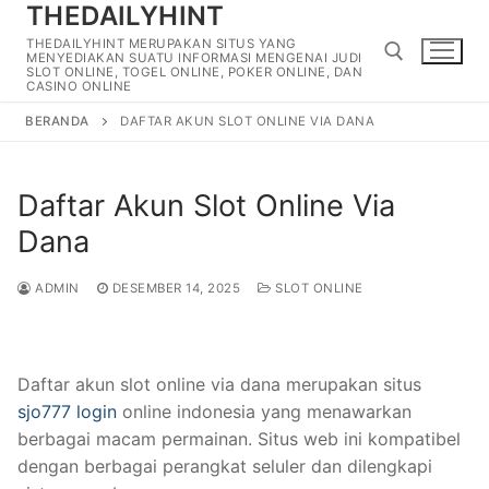
THEDAILYHINT
Lompat
ke
THEDAILYHINT MERUPAKAN SITUS YANG
MENYEDIAKAN SUATU INFORMASI MENGENAI JUDI
konten
SLOT ONLINE, TOGEL ONLINE, POKER ONLINE, DAN
CASINO ONLINE
BERANDA
DAFTAR AKUN SLOT ONLINE VIA DANA
Cari:
Daftar Akun Slot Online Via
Dana
ADMIN
DESEMBER 14, 2025
SLOT ONLINE
Daftar akun slot online via dana merupakan situs
sjo777 login
online indonesia yang menawarkan
berbagai macam permainan. Situs web ini kompatibel
dengan berbagai perangkat seluler dan dilengkapi