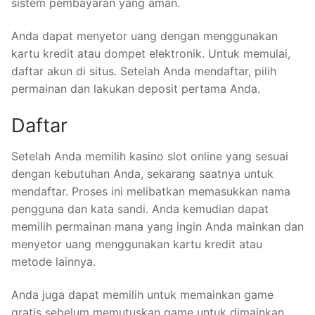
sistem pembayaran yang aman.
Anda dapat menyetor uang dengan menggunakan
kartu kredit atau dompet elektronik. Untuk memulai,
daftar akun di situs. Setelah Anda mendaftar, pilih
permainan dan lakukan deposit pertama Anda.
Daftar
Setelah Anda memilih kasino slot online yang sesuai
dengan kebutuhan Anda, sekarang saatnya untuk
mendaftar. Proses ini melibatkan memasukkan nama
pengguna dan kata sandi. Anda kemudian dapat
memilih permainan mana yang ingin Anda mainkan dan
menyetor uang menggunakan kartu kredit atau
metode lainnya.
Anda juga dapat memilih untuk memainkan game
gratis sebelum memutuskan game untuk dimainkan