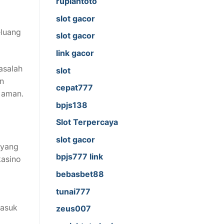
rupiahtoto
slot gacor
eluang
slot gacor
link gacor
asalah
slot
n
cepat777
 aman.
bpjs138
Slot Terpercaya
slot gacor
 yang
bpjs777 link
kasino
bebasbet88
tunai777
masuk
zeus007