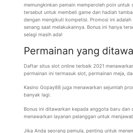
memungkinkan pemain memperoleh poin untuk s
tersebut untuk membeli game dan hadiah tambah
dengan mengikuti kompetisi. Promosi ini adala
senang saat melakukannya. Bonus ini hanya ters
selagi masih ada!
Permainan yang ditaw
Daftar situs slot online terbaik 2021 menawark
permainan ini termasuk slot, permainan meja, da
Kasino Gopay88 juga menawarkan sejumlah promo
banyak lagi.
Bonus ini ditawarkan kepada anggota baru dan d
menawarkan layanan pelanggan untuk menjawab
Jika Anda seorang pemula, penting untuk menemu