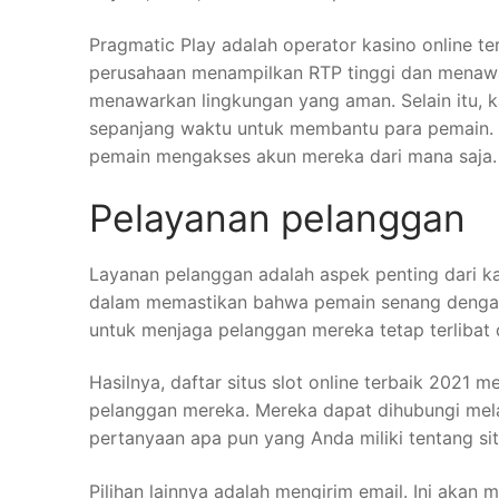
Pragmatic Play adalah operator kasino online t
perusahaan menampilkan RTP tinggi dan menawar
menawarkan lingkungan yang aman. Selain itu, k
sepanjang waktu untuk membantu para pemain. Se
pemain mengakses akun mereka dari mana saja.
Pelayanan pelanggan
Layanan pelanggan adalah aspek penting dari ka
dalam memastikan bahwa pemain senang dengan 
untuk menjaga pelanggan mereka tetap terlibat d
Hasilnya, daftar situs slot online terbaik 202
pelanggan mereka. Mereka dapat dihubungi mela
pertanyaan apa pun yang Anda miliki tentang situ
Pilihan lainnya adalah mengirim email. Ini ak