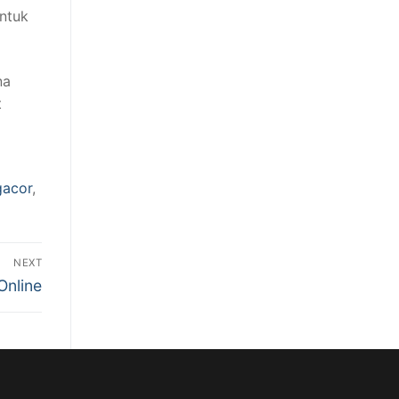
ntuk
na
t
gacor
,
NEXT
Online