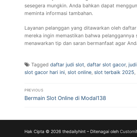
sesegera mungkin. Anda bahkan dapat mengguna
meminta informasi tambahan.
Layanan pelanggan yang ditawarkan oleh daftar si
mereka ingin memastikan bahwa pelanggannya s
menawarkan tip dan saran bermanfaat agar An
Tagged
daftar judi slot
,
daftar slot gacor
,
judi
slot gacor hari ini
,
slot online
,
slot terbaik 2025
,
Navigasi
PREVIOUS
Previous
pos
Bermain Slot Online di Modal138
post:
Hak Cipta © 2026 thedailyhint – Ditenagai oleh
Customi