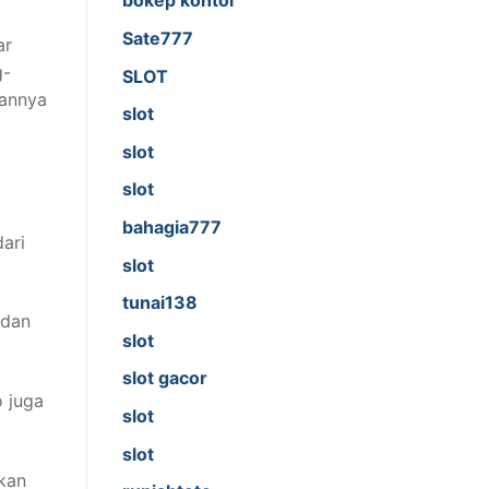
bokep kontol
Sate777
ar
g-
SLOT
kannya
slot
slot
slot
bahagia777
ari
slot
tunai138
 dan
slot
slot gacor
 juga
slot
slot
kan