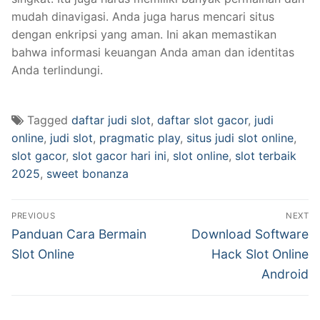
mudah dinavigasi. Anda juga harus mencari situs
dengan enkripsi yang aman. Ini akan memastikan
bahwa informasi keuangan Anda aman dan identitas
Anda terlindungi.
Tagged
daftar judi slot
,
daftar slot gacor
,
judi
online
,
judi slot
,
pragmatic play
,
situs judi slot online
,
slot gacor
,
slot gacor hari ini
,
slot online
,
slot terbaik
2025
,
sweet bonanza
Navigasi
PREVIOUS
NEXT
pos
Previous
Next
Panduan Cara Bermain
Download Software
post:
post:
Slot Online
Hack Slot Online
Android