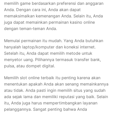
memilih game berdasarkan preferensi dan anggaran
Anda. Dengan cara ini, Anda akan dapat
memaksimalkan kemenangan Anda. Selain itu, Anda
juga dapat memainkan permainan kasino online
dengan teman-teman Anda.
Memulai permainan itu mudah. Yang Anda butuhkan
hanyalah laptop/komputer dan koneksi internet.
Setelah itu, Anda dapat memilih metode untuk
menyetor uang. Pilihannya termasuk transfer bank,
pulsa, atau dompet digital.
Memilih slot online terbaik itu penting karena akan
menentukan apakah Anda akan senang memainkannya
atau tidak. Anda pasti ingin memilih situs yang sudah
ada sejak lama dan memiliki reputasi yang baik. Selain
itu, Anda juga harus mempertimbangkan layanan
pelanggannya. Sangat penting bahwa Anda