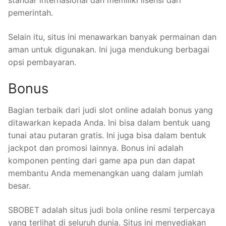
standar internasional dan memiliki lisensi dari
pemerintah.
Selain itu, situs ini menawarkan banyak permainan dan
aman untuk digunakan. Ini juga mendukung berbagai
opsi pembayaran.
Bonus
Bagian terbaik dari judi slot online adalah bonus yang
ditawarkan kepada Anda. Ini bisa dalam bentuk uang
tunai atau putaran gratis. Ini juga bisa dalam bentuk
jackpot dan promosi lainnya. Bonus ini adalah
komponen penting dari game apa pun dan dapat
membantu Anda memenangkan uang dalam jumlah
besar.
SBOBET adalah situs judi bola online resmi terpercaya
yang terlihat di seluruh dunia. Situs ini menyediakan