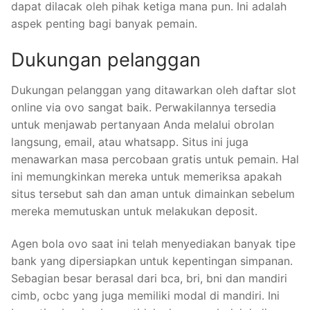
dapat dilacak oleh pihak ketiga mana pun. Ini adalah
aspek penting bagi banyak pemain.
Dukungan pelanggan
Dukungan pelanggan yang ditawarkan oleh daftar slot
online via ovo sangat baik. Perwakilannya tersedia
untuk menjawab pertanyaan Anda melalui obrolan
langsung, email, atau whatsapp. Situs ini juga
menawarkan masa percobaan gratis untuk pemain. Hal
ini memungkinkan mereka untuk memeriksa apakah
situs tersebut sah dan aman untuk dimainkan sebelum
mereka memutuskan untuk melakukan deposit.
Agen bola ovo saat ini telah menyediakan banyak tipe
bank yang dipersiapkan untuk kepentingan simpanan.
Sebagian besar berasal dari bca, bri, bni dan mandiri
cimb, ocbc yang juga memiliki modal di mandiri. Ini