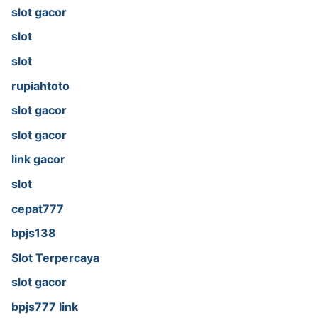
slot gacor
slot
slot
rupiahtoto
slot gacor
slot gacor
link gacor
slot
cepat777
bpjs138
Slot Terpercaya
slot gacor
bpjs777 link