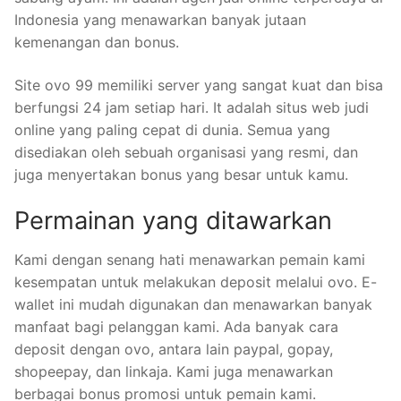
Indonesia yang menawarkan banyak jutaan
kemenangan dan bonus.
Site ovo 99 memiliki server yang sangat kuat dan bisa
berfungsi 24 jam setiap hari. It adalah situs web judi
online yang paling cepat di dunia. Semua yang
disediakan oleh sebuah organisasi yang resmi, dan
juga menyertakan bonus yang besar untuk kamu.
Permainan yang ditawarkan
Kami dengan senang hati menawarkan pemain kami
kesempatan untuk melakukan deposit melalui ovo. E-
wallet ini mudah digunakan dan menawarkan banyak
manfaat bagi pelanggan kami. Ada banyak cara
deposit dengan ovo, antara lain paypal, gopay,
shopeepay, dan linkaja. Kami juga menawarkan
berbagai bonus promosi untuk pemain kami.