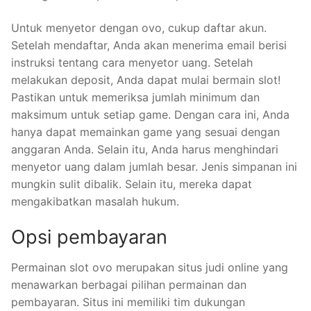
Untuk menyetor dengan ovo, cukup daftar akun.
Setelah mendaftar, Anda akan menerima email berisi
instruksi tentang cara menyetor uang. Setelah
melakukan deposit, Anda dapat mulai bermain slot!
Pastikan untuk memeriksa jumlah minimum dan
maksimum untuk setiap game. Dengan cara ini, Anda
hanya dapat memainkan game yang sesuai dengan
anggaran Anda. Selain itu, Anda harus menghindari
menyetor uang dalam jumlah besar. Jenis simpanan ini
mungkin sulit dibalik. Selain itu, mereka dapat
mengakibatkan masalah hukum.
Opsi pembayaran
Permainan slot ovo merupakan situs judi online yang
menawarkan berbagai pilihan permainan dan
pembayaran. Situs ini memiliki tim dukungan