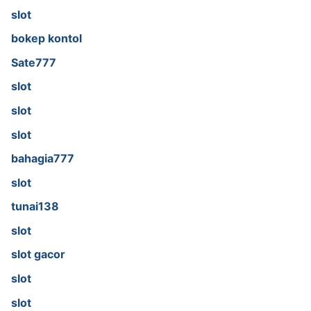
slot
bokep kontol
Sate777
slot
slot
slot
bahagia777
slot
tunai138
slot
slot gacor
slot
slot