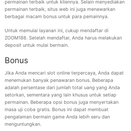
permainan terbaik untuk kliennya. Selain menyediakan
permainan terbaik, situs web ini juga menawarkan
berbagai macam bonus untuk para pemainnya.
Untuk memulai layanan ini, cukup mendaftar di
ZOOM188. Setelah mendaftar, Anda harus melakukan
deposit untuk mulai bermain.
Bonus
Jika Anda mencari slot online terpercaya, Anda dapat
menemukan banyak penawaran bonus. Beberapa
adalah persentase dari jumlah total uang yang Anda
setorkan, sementara yang lain khusus untuk setiap
permainan. Beberapa opsi bonus juga menyertakan
masa uji coba gratis. Bonus ini dapat membuat
pengalaman bermain game Anda lebih seru dan
menguntungkan.