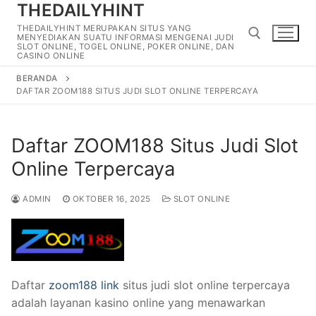
THEDAILYHINT
Lompat
ke
THEDAILYHINT MERUPAKAN SITUS YANG
MENYEDIAKAN SUATU INFORMASI MENGENAI JUDI
konten
SLOT ONLINE, TOGEL ONLINE, POKER ONLINE, DAN
CASINO ONLINE
BERANDA
Cari:
DAFTAR ZOOM188 SITUS JUDI SLOT ONLINE TERPERCAYA
Daftar ZOOM188 Situs Judi Slot
Online Terpercaya
ADMIN
OKTOBER 16, 2025
SLOT ONLINE
Daftar
zoom188 link
situs judi slot online terpercaya
adalah layanan kasino online yang menawarkan