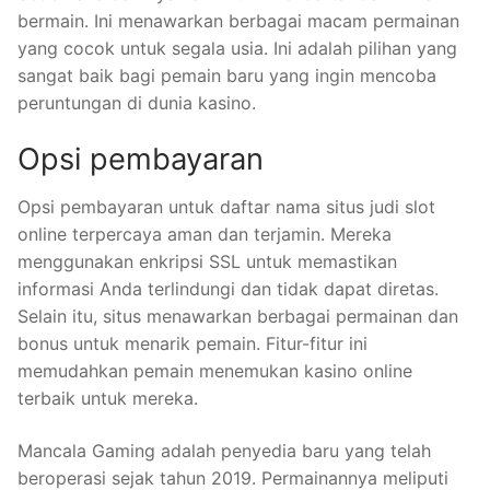
bermain. Ini menawarkan berbagai macam permainan
yang cocok untuk segala usia. Ini adalah pilihan yang
sangat baik bagi pemain baru yang ingin mencoba
peruntungan di dunia kasino.
Opsi pembayaran
Opsi pembayaran untuk daftar nama situs judi slot
online terpercaya aman dan terjamin. Mereka
menggunakan enkripsi SSL untuk memastikan
informasi Anda terlindungi dan tidak dapat diretas.
Selain itu, situs menawarkan berbagai permainan dan
bonus untuk menarik pemain. Fitur-fitur ini
memudahkan pemain menemukan kasino online
terbaik untuk mereka.
Mancala Gaming adalah penyedia baru yang telah
beroperasi sejak tahun 2019. Permainannya meliputi