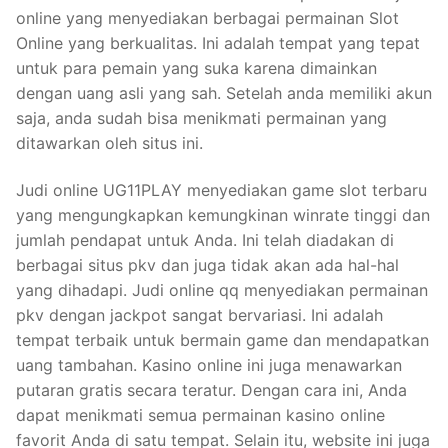
online yang menyediakan berbagai permainan Slot
Online yang berkualitas. Ini adalah tempat yang tepat
untuk para pemain yang suka karena dimainkan
dengan uang asli yang sah. Setelah anda memiliki akun
saja, anda sudah bisa menikmati permainan yang
ditawarkan oleh situs ini.
Judi online UG11PLAY menyediakan game slot terbaru
yang mengungkapkan kemungkinan winrate tinggi dan
jumlah pendapat untuk Anda. Ini telah diadakan di
berbagai situs pkv dan juga tidak akan ada hal-hal
yang dihadapi. Judi online qq menyediakan permainan
pkv dengan jackpot sangat bervariasi. Ini adalah
tempat terbaik untuk bermain game dan mendapatkan
uang tambahan. Kasino online ini juga menawarkan
putaran gratis secara teratur. Dengan cara ini, Anda
dapat menikmati semua permainan kasino online
favorit Anda di satu tempat. Selain itu, website ini juga