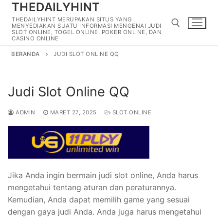
THEDAILYHINT
Lompat
ke
THEDAILYHINT MERUPAKAN SITUS YANG
MENYEDIAKAN SUATU INFORMASI MENGENAI JUDI
konten
SLOT ONLINE, TOGEL ONLINE, POKER ONLINE, DAN
CASINO ONLINE
BERANDA
JUDI SLOT ONLINE QQ
Cari:
Judi Slot Online QQ
ADMIN
MARET 27, 2025
SLOT ONLINE
Jika Anda ingin bermain judi slot online, Anda harus
mengetahui tentang aturan dan peraturannya.
Kemudian, Anda dapat memilih game yang sesuai
dengan gaya judi Anda. Anda juga harus mengetahui