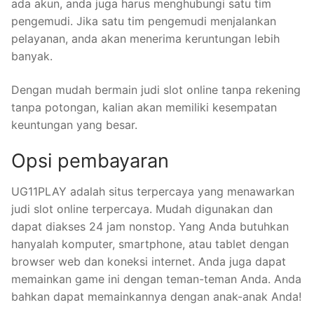
ada akun, anda juga harus menghubungi satu tim
pengemudi. Jika satu tim pengemudi menjalankan
pelayanan, anda akan menerima keruntungan lebih
banyak.
Dengan mudah bermain judi slot online tanpa rekening
tanpa potongan, kalian akan memiliki kesempatan
keuntungan yang besar.
Opsi pembayaran
UG11PLAY adalah situs terpercaya yang menawarkan
judi slot online terpercaya. Mudah digunakan dan
dapat diakses 24 jam nonstop. Yang Anda butuhkan
hanyalah komputer, smartphone, atau tablet dengan
browser web dan koneksi internet. Anda juga dapat
memainkan game ini dengan teman-teman Anda. Anda
bahkan dapat memainkannya dengan anak-anak Anda!