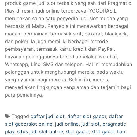
produk game judi slot terbaik yang sah dari Pragmatic
Play di resmi judi online terpercaya. YGGDRASIL
merupakan salah satu penyedia judi slot mudah yang
berbasis di Malta. Penyedia ini menawarkan berbagai
macam permainan, termasuk slot, bakarat, blackjack,
dan poker. Ia juga memiliki berbagai metode
pembayaran, termasuk kartu kredit dan PayPal.
Layanan pelanggannya tersedia melalui live chat,
Whatsapp, Line, SMS dan telepon. Hal ini memudahkan
pelanggan untuk menghubungi mereka pada waktu
yang nyaman bagi mereka. Selain itu, mereka
menyediakan lingkungan yang aman dan terjamin bagi
para pemainnya.
Tagged
daftar judi slot
,
daftar slot gacor
,
daftar
slot gacorslot online
,
judi online
,
judi slot
,
pragmatic
play
,
situs judi slot online
,
slot gacor
,
slot gacor hari