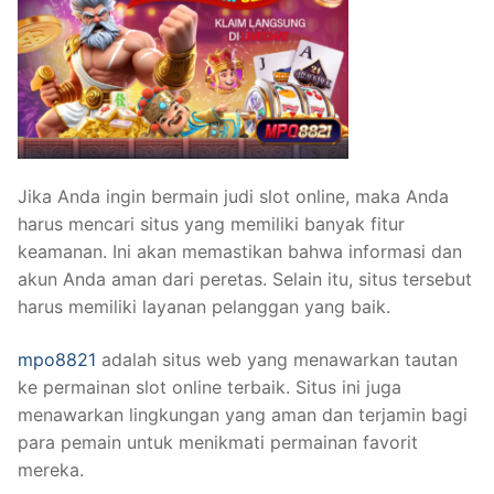
Jika Anda ingin bermain judi slot online, maka Anda
harus mencari situs yang memiliki banyak fitur
keamanan. Ini akan memastikan bahwa informasi dan
akun Anda aman dari peretas. Selain itu, situs tersebut
harus memiliki layanan pelanggan yang baik.
mpo8821
adalah situs web yang menawarkan tautan
ke permainan slot online terbaik. Situs ini juga
menawarkan lingkungan yang aman dan terjamin bagi
para pemain untuk menikmati permainan favorit
mereka.