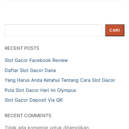
Cari
CARI
RECENT POSTS
Slot Gacor Facebook Review
Daftar Slot Gacor Dana
Yang Harus Anda Ketahui Tentang Cara Slot Gacor
Pola Slot Gacor Hari Ini Olympus
Slot Gacor Deposit Via QR
RECENT COMMENTS
Tidak ada komentar untuk ditampilkan.