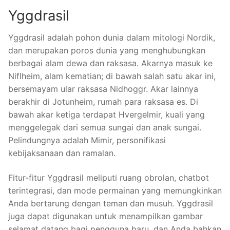
Yggdrasil
Yggdrasil adalah pohon dunia dalam mitologi Nordik,
dan merupakan poros dunia yang menghubungkan
berbagai alam dewa dan raksasa. Akarnya masuk ke
Niflheim, alam kematian; di bawah salah satu akar ini,
bersemayam ular raksasa Nidhoggr. Akar lainnya
berakhir di Jotunheim, rumah para raksasa es. Di
bawah akar ketiga terdapat Hvergelmir, kuali yang
menggelegak dari semua sungai dan anak sungai.
Pelindungnya adalah Mimir, personifikasi
kebijaksanaan dan ramalan.
Fitur-fitur Yggdrasil meliputi ruang obrolan, chatbot
terintegrasi, dan mode permainan yang memungkinkan
Anda bertarung dengan teman dan musuh. Yggdrasil
juga dapat digunakan untuk menampilkan gambar
selamat datang bagi pengguna baru, dan Anda bahkan