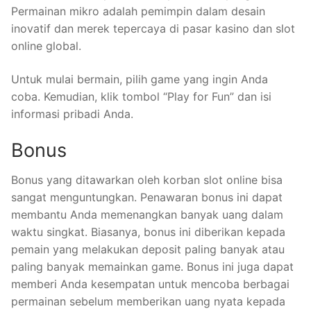
Permainan mikro adalah pemimpin dalam desain
inovatif dan merek tepercaya di pasar kasino dan slot
online global.
Untuk mulai bermain, pilih game yang ingin Anda
coba. Kemudian, klik tombol “Play for Fun” dan isi
informasi pribadi Anda.
Bonus
Bonus yang ditawarkan oleh korban slot online bisa
sangat menguntungkan. Penawaran bonus ini dapat
membantu Anda memenangkan banyak uang dalam
waktu singkat. Biasanya, bonus ini diberikan kepada
pemain yang melakukan deposit paling banyak atau
paling banyak memainkan game. Bonus ini juga dapat
memberi Anda kesempatan untuk mencoba berbagai
permainan sebelum memberikan uang nyata kepada