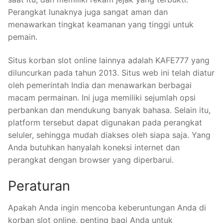
Perangkat lunaknya juga sangat aman dan
menawarkan tingkat keamanan yang tinggi untuk
pemain.
Situs korban slot online lainnya adalah KAFE777 yang
diluncurkan pada tahun 2013. Situs web ini telah diatur
oleh pemerintah India dan menawarkan berbagai
macam permainan. Ini juga memiliki sejumlah opsi
perbankan dan mendukung banyak bahasa. Selain itu,
platform tersebut dapat digunakan pada perangkat
seluler, sehingga mudah diakses oleh siapa saja. Yang
Anda butuhkan hanyalah koneksi internet dan
perangkat dengan browser yang diperbarui.
Peraturan
Apakah Anda ingin mencoba keberuntungan Anda di
korban slot online, penting bagi Anda untuk