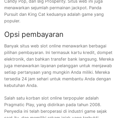
Candy Pop, dan Big Prosperity. Situs web ini juga
menawarkan sejumlah permainan jackpot. Panda
Pursuit dan King Cat keduanya adalah game yang
populer.
Opsi pembayaran
Banyak situs web slot online menawarkan berbagai
pilihan pembayaran. Ini termasuk kartu kredit, dompet
elektronik, dan bahkan transfer bank langsung. Mereka
juga menawarkan layanan pelanggan untuk menjawab
setiap pertanyaan yang mungkin Anda miliki. Mereka
tersedia 24 jam sehari untuk membantu Anda dengan
kebutuhan Anda.
Salah satu korban slot online terpopuler adalah
Pragmatic Play, yang didirikan pada tahun 2008.
Penyedia ini telah beroperasi di industri game sejak
saat itu, dan memiliki rekam jejak yang terbukti.