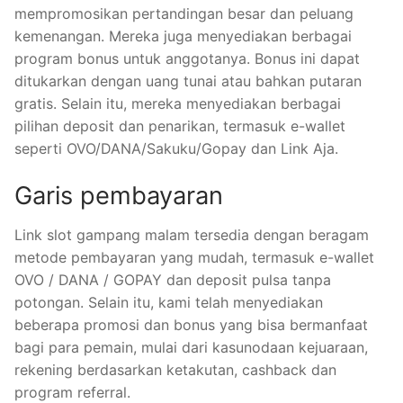
mempromosikan pertandingan besar dan peluang
kemenangan. Mereka juga menyediakan berbagai
program bonus untuk anggotanya. Bonus ini dapat
ditukarkan dengan uang tunai atau bahkan putaran
gratis. Selain itu, mereka menyediakan berbagai
pilihan deposit dan penarikan, termasuk e-wallet
seperti OVO/DANA/Sakuku/Gopay dan Link Aja.
Garis pembayaran
Link slot gampang malam tersedia dengan beragam
metode pembayaran yang mudah, termasuk e-wallet
OVO / DANA / GOPAY dan deposit pulsa tanpa
potongan. Selain itu, kami telah menyediakan
beberapa promosi dan bonus yang bisa bermanfaat
bagi para pemain, mulai dari kasunodaan kejuaraan,
rekening berdasarkan ketakutan, cashback dan
program referral.