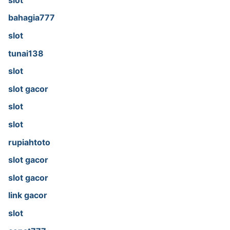
bahagia777
slot
tunai138
slot
slot gacor
slot
slot
rupiahtoto
slot gacor
slot gacor
link gacor
slot