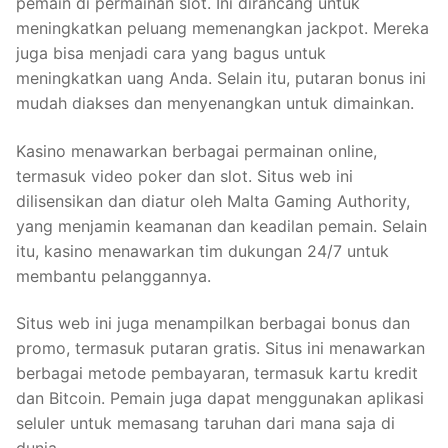
pemain di permainan slot. Ini dirancang untuk
meningkatkan peluang memenangkan jackpot. Mereka
juga bisa menjadi cara yang bagus untuk
meningkatkan uang Anda. Selain itu, putaran bonus ini
mudah diakses dan menyenangkan untuk dimainkan.
Kasino menawarkan berbagai permainan online,
termasuk video poker dan slot. Situs web ini
dilisensikan dan diatur oleh Malta Gaming Authority,
yang menjamin keamanan dan keadilan pemain. Selain
itu, kasino menawarkan tim dukungan 24/7 untuk
membantu pelanggannya.
Situs web ini juga menampilkan berbagai bonus dan
promo, termasuk putaran gratis. Situs ini menawarkan
berbagai metode pembayaran, termasuk kartu kredit
dan Bitcoin. Pemain juga dapat menggunakan aplikasi
seluler untuk memasang taruhan dari mana saja di