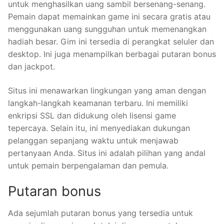
untuk menghasilkan uang sambil bersenang-senang.
Pemain dapat memainkan game ini secara gratis atau
menggunakan uang sungguhan untuk memenangkan
hadiah besar. Gim ini tersedia di perangkat seluler dan
desktop. Ini juga menampilkan berbagai putaran bonus
dan jackpot.
Situs ini menawarkan lingkungan yang aman dengan
langkah-langkah keamanan terbaru. Ini memiliki
enkripsi SSL dan didukung oleh lisensi game
tepercaya. Selain itu, ini menyediakan dukungan
pelanggan sepanjang waktu untuk menjawab
pertanyaan Anda. Situs ini adalah pilihan yang andal
untuk pemain berpengalaman dan pemula.
Putaran bonus
Ada sejumlah putaran bonus yang tersedia untuk