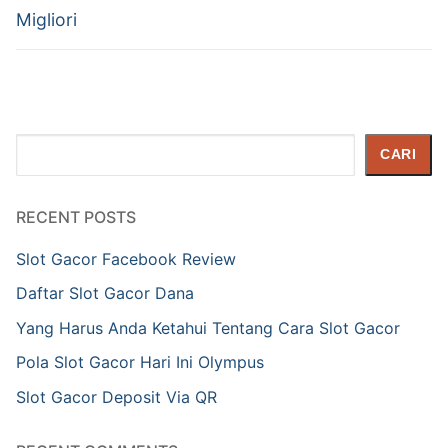
post:
post:
Migliori
Cari
CARI
RECENT POSTS
Slot Gacor Facebook Review
Daftar Slot Gacor Dana
Yang Harus Anda Ketahui Tentang Cara Slot Gacor
Pola Slot Gacor Hari Ini Olympus
Slot Gacor Deposit Via QR