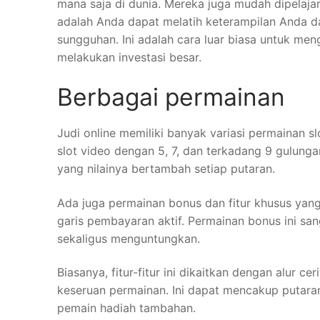
mana saja di dunia. Mereka juga mudah dipelaja
adalah Anda dapat melatih keterampilan Anda 
sungguhan. Ini adalah cara luar biasa untuk me
melakukan investasi besar.
Berbagai permainan
Judi online memiliki banyak variasi permainan s
slot video dengan 5, 7, dan terkadang 9 gulung
yang nilainya bertambah setiap putaran.
Ada juga permainan bonus dan fitur khusus yang 
garis pembayaran aktif. Permainan bonus ini sa
sekaligus menguntungkan.
Biasanya, fitur-fitur ini dikaitkan dengan alur 
keseruan permainan. Ini dapat mencakup putaran
pemain hadiah tambahan.