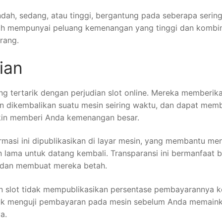
rendah, sedang, atau tinggi, bergantung pada seberapa serin
dah mempunyai peluang kemenangan yang tinggi dan kombi
rang.
ian
g tertarik dengan perjudian slot online. Mereka memberik
 dikembalikan suatu mesin seiring waktu, dan dapat mem
in memberi Anda kemenangan besar.
ormasi ini dipublikasikan di layar mesin, yang membantu me
ama untuk datang kembali. Transparansi ini bermanfaat b
n dan membuat mereka betah.
in slot tidak mempublikasikan persentase pembayarannya 
tuk menguji pembayaran pada mesin sebelum Anda memain
a.