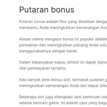
Putaran bonus
Putaran bonus adalah fitur yang dikaitkan denga
membantu Anda meningkatkan kemenangan And
Alasan utama mengapa bonus ini populer adala
permainan dan meningkatkan peluang Anda untu
menggunakannya dengan benar.
Dalam kebanyakan kasus, simbol ini dapat dipicu
nilai pembayaran tertentu.
Ada banyak jenis bonus slot, termasuk putaran gr
meningkatkan kemenangan Anda dan dapat ditem
Beberapa slot juga dilengkapi opsi pemicuan ula
selama bermain game. Ini adalah cara yang ba