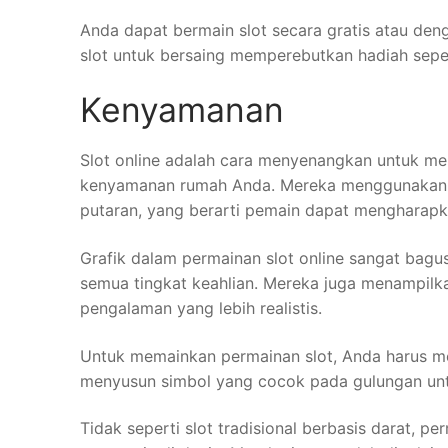
Anda dapat bermain slot secara gratis atau de
slot untuk bersaing memperebutkan hadiah sepert
Kenyamanan
Slot online adalah cara menyenangkan untuk me
kenyamanan rumah Anda. Mereka menggunakan g
putaran, yang berarti pemain dapat mengharapk
Grafik dalam permainan slot online sangat bagu
semua tingkat keahlian. Mereka juga menampil
pengalaman yang lebih realistis.
Untuk memainkan permainan slot, Anda harus me
menyusun simbol yang cocok pada gulungan u
Tidak seperti slot tradisional berbasis darat, pe