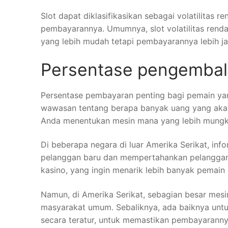
Slot dapat diklasifikasikan sebagai volatilitas 
pembayarannya. Umumnya, slot volatilitas ren
yang lebih mudah tetapi pembayarannya lebih ja
Persentase pengembal
Persentase pembayaran penting bagi pemain yan
wawasan tentang berapa banyak uang yang akan
Anda menentukan mesin mana yang lebih mungk
Di beberapa negara di luar Amerika Serikat, inf
pelanggan baru dan mempertahankan pelanggan l
kasino, yang ingin menarik lebih banyak pemai
Namun, di Amerika Serikat, sebagian besar mes
masyarakat umum. Sebaliknya, ada baiknya un
secara teratur, untuk memastikan pembayaranny