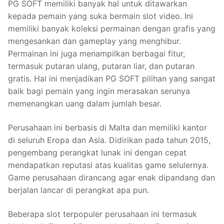
PG SOFT memiliki banyak hal untuk ditawarkan
kepada pemain yang suka bermain slot video. Ini
memiliki banyak koleksi permainan dengan grafis yang
mengesankan dan gameplay yang menghibur.
Permainan ini juga menampilkan berbagai fitur,
termasuk putaran ulang, putaran liar, dan putaran
gratis. Hal ini menjadikan PG SOFT pilihan yang sangat
baik bagi pemain yang ingin merasakan serunya
memenangkan uang dalam jumlah besar.
Perusahaan ini berbasis di Malta dan memiliki kantor
di seluruh Eropa dan Asia. Didirikan pada tahun 2015,
pengembang perangkat lunak ini dengan cepat
mendapatkan reputasi atas kualitas game selulernya.
Game perusahaan dirancang agar enak dipandang dan
berjalan lancar di perangkat apa pun.
Beberapa slot terpopuler perusahaan ini termasuk