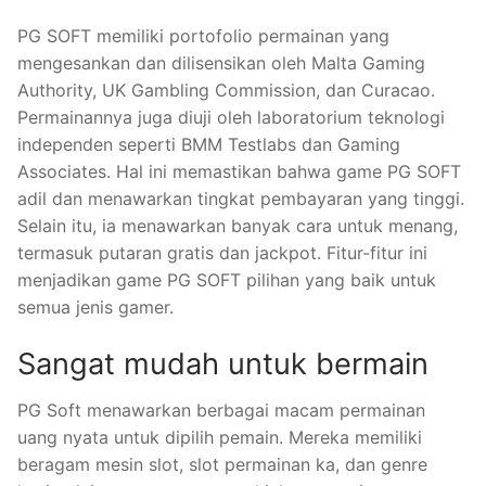
PG SOFT memiliki portofolio permainan yang
mengesankan dan dilisensikan oleh Malta Gaming
Authority, UK Gambling Commission, dan Curacao.
Permainannya juga diuji oleh laboratorium teknologi
independen seperti BMM Testlabs dan Gaming
Associates. Hal ini memastikan bahwa game PG SOFT
adil dan menawarkan tingkat pembayaran yang tinggi.
Selain itu, ia menawarkan banyak cara untuk menang,
termasuk putaran gratis dan jackpot. Fitur-fitur ini
menjadikan game PG SOFT pilihan yang baik untuk
semua jenis gamer.
Sangat mudah untuk bermain
PG Soft menawarkan berbagai macam permainan
uang nyata untuk dipilih pemain. Mereka memiliki
beragam mesin slot, slot permainan ka, dan genre