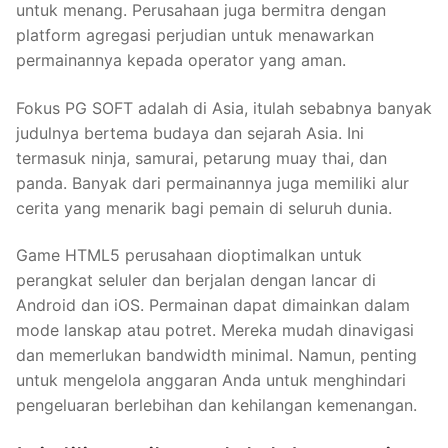
untuk menang. Perusahaan juga bermitra dengan
platform agregasi perjudian untuk menawarkan
permainannya kepada operator yang aman.
Fokus PG SOFT adalah di Asia, itulah sebabnya banyak
judulnya bertema budaya dan sejarah Asia. Ini
termasuk ninja, samurai, petarung muay thai, dan
panda. Banyak dari permainannya juga memiliki alur
cerita yang menarik bagi pemain di seluruh dunia.
Game HTML5 perusahaan dioptimalkan untuk
perangkat seluler dan berjalan dengan lancar di
Android dan iOS. Permainan dapat dimainkan dalam
mode lanskap atau potret. Mereka mudah dinavigasi
dan memerlukan bandwidth minimal. Namun, penting
untuk mengelola anggaran Anda untuk menghindari
pengeluaran berlebihan dan kehilangan kemenangan.