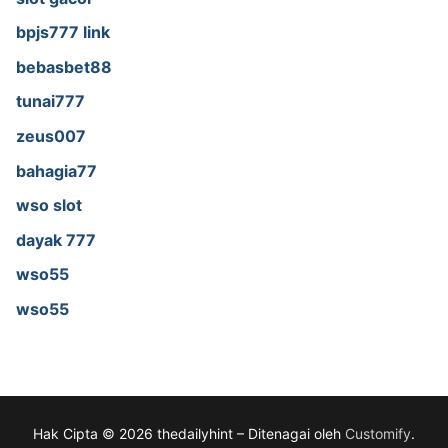
bpjs777 link
bebasbet88
tunai777
zeus007
bahagia77
wso slot
dayak 777
wso55
wso55
Hak Cipta © 2026 thedailyhint – Ditenagai oleh
Customify
.