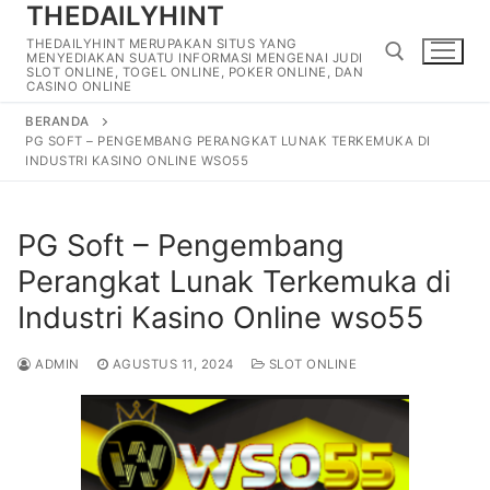
THEDAILYHINT
Lompat
ke
THEDAILYHINT MERUPAKAN SITUS YANG
MENYEDIAKAN SUATU INFORMASI MENGENAI JUDI
konten
SLOT ONLINE, TOGEL ONLINE, POKER ONLINE, DAN
CASINO ONLINE
BERANDA
Cari:
PG SOFT – PENGEMBANG PERANGKAT LUNAK TERKEMUKA DI
INDUSTRI KASINO ONLINE WSO55
PG Soft – Pengembang
Perangkat Lunak Terkemuka di
Industri Kasino Online wso55
ADMIN
AGUSTUS 11, 2024
SLOT ONLINE