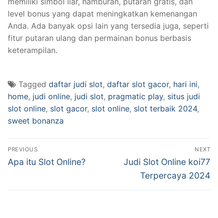
memiliki simbol liar, hamburan, putaran gratis, dan
level bonus yang dapat meningkatkan kemenangan
Anda. Ada banyak opsi lain yang tersedia juga, seperti
fitur putaran ulang dan permainan bonus berbasis
keterampilan.
Tagged
daftar judi slot
,
daftar slot gacor
,
hari ini
,
home
,
judi online
,
judi slot
,
pragmatic play
,
situs judi
slot online
,
slot gacor
,
slot online
,
slot terbaik 2024
,
sweet bonanza
Navigasi
PREVIOUS
NEXT
pos
Previous
Next
Apa itu Slot Online?
Judi Slot Online koi77
post:
post:
Terpercaya 2024