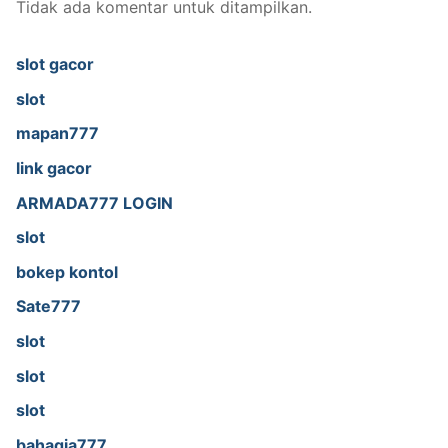
Tidak ada komentar untuk ditampilkan.
slot gacor
slot
mapan777
link gacor
ARMADA777 LOGIN
slot
bokep kontol
Sate777
slot
slot
slot
bahagia777