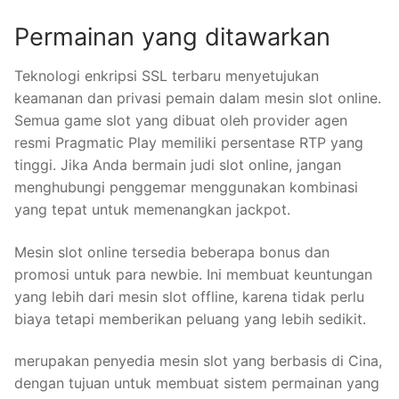
Permainan yang ditawarkan
Teknologi enkripsi SSL terbaru menyetujukan
keamanan dan privasi pemain dalam mesin slot online.
Semua game slot yang dibuat oleh provider agen
resmi Pragmatic Play memiliki persentase RTP yang
tinggi. Jika Anda bermain judi slot online, jangan
menghubungi penggemar menggunakan kombinasi
yang tepat untuk memenangkan jackpot.
Mesin slot online tersedia beberapa bonus dan
promosi untuk para newbie. Ini membuat keuntungan
yang lebih dari mesin slot offline, karena tidak perlu
biaya tetapi memberikan peluang yang lebih sedikit.
merupakan penyedia mesin slot yang berbasis di Cina,
dengan tujuan untuk membuat sistem permainan yang