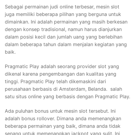
Sebagai permainan judi online terbesar, mesin slot
juga memiliki beberapa pilihan yang berguna untuk
dimainkan. Ini adalah permainan yang masih berkesan
dengan konsep tradisional, namun harus dianjurkan
dalam posisi kecil dan jumlah uang yang berlebihan
dalam beberapa tahun dalam menjalan kegiatan yang
baik.
Pragmatic Play adalah seorang provider slot yang
dikenal karena pengembangan dan kualitas yang
tinggi. Pragmatic Play telah dikemaskini dari
perusahaan berbasis di Amsterdam, Belanda. salah
satu situs online yang berbasis dengan Pragmatic Play.
Ada puluhan bonus untuk mesin slot tersebut. Ini
adalah bonus rollover. Dimana anda memenangkan
beberapa permainan yang baik, dimana anda tidak
senang untuk memenangkan jackpot yang sulit. Ini