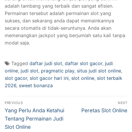
adalah tambang yang terbaik dan sangat efisien.
Permainan tersebut adalah permainan slot yang
sukses, dan sekarang anda dapat memainkannya
secara otomatis di tidak-seruntunya. Anda akan
memenangkan jackpot yang berjumlah satu kali tanpa
modal saja.
Tagged
daftar judi slot
,
daftar slot gacor
,
judi
online
,
judi slot
,
pragmatic play
,
situs judi slot online
,
slot gacor
,
slot gacor hari ini
,
slot online
,
slot terbaik
2026
,
sweet bonanza
Navigasi
PREVIOUS
NEXT
pos
Previous
Next
Yang Perlu Anda Ketahui
Peretas Slot Online
post:
post:
Tentang Permainan Judi
Slot Online