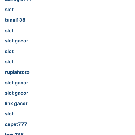
slot
tunai138
slot
slot gacor
slot
slot
rupiahtoto
slot gacor
slot gacor
link gacor
slot
cepat777
bpjs138