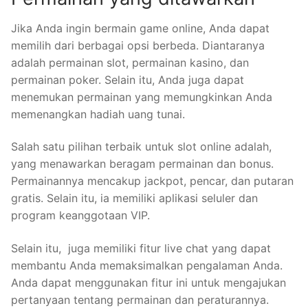
Jika Anda ingin bermain game online, Anda dapat
memilih dari berbagai opsi berbeda. Diantaranya
adalah permainan slot, permainan kasino, dan
permainan poker. Selain itu, Anda juga dapat
menemukan permainan yang memungkinkan Anda
memenangkan hadiah uang tunai.
Salah satu pilihan terbaik untuk slot online adalah,
yang menawarkan beragam permainan dan bonus.
Permainannya mencakup jackpot, pencar, dan putaran
gratis. Selain itu, ia memiliki aplikasi seluler dan
program keanggotaan VIP.
Selain itu, juga memiliki fitur live chat yang dapat
membantu Anda memaksimalkan pengalaman Anda.
Anda dapat menggunakan fitur ini untuk mengajukan
pertanyaan tentang permainan dan peraturannya.