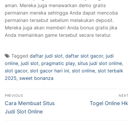
aman. Mereka juga menawarkan demo gratis
permainan mereka sehingga Anda dapat mencoba
permainan tersebut sebelum melakukan deposit.
Mereka juga akan memberi Anda bonus gratis jika
Anda memainkan game tersebut secara teratur.
Tagged
daftar judi slot
,
daftar slot gacor
,
judi
online
,
judi slot
,
pragmatic play
,
situs judi slot online
,
slot gacor
,
slot gacor hari ini
,
slot online
,
slot terbaik
2025
,
sweet bonanza
Navigasi
PREVIOUS
NEXT
pos
Previous
Next
Cara Membuat Situs
Togel Online Hk
post:
post:
Judi Slot Online