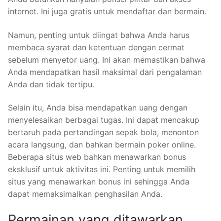
internet. Ini juga gratis untuk mendaftar dan bermain.
Namun, penting untuk diingat bahwa Anda harus
membaca syarat dan ketentuan dengan cermat
sebelum menyetor uang. Ini akan memastikan bahwa
Anda mendapatkan hasil maksimal dari pengalaman
Anda dan tidak tertipu.
Selain itu, Anda bisa mendapatkan uang dengan
menyelesaikan berbagai tugas. Ini dapat mencakup
bertaruh pada pertandingan sepak bola, menonton
acara langsung, dan bahkan bermain poker online.
Beberapa situs web bahkan menawarkan bonus
eksklusif untuk aktivitas ini. Penting untuk memilih
situs yang menawarkan bonus ini sehingga Anda
dapat memaksimalkan penghasilan Anda.
Permainan yang ditawarkan