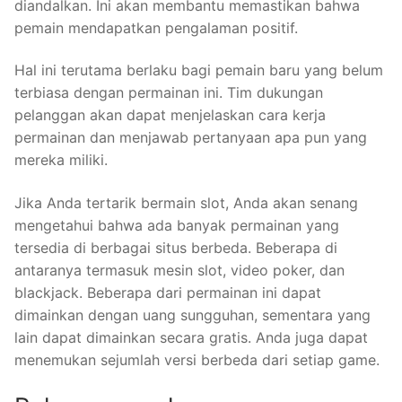
diandalkan. Ini akan membantu memastikan bahwa
pemain mendapatkan pengalaman positif.
Hal ini terutama berlaku bagi pemain baru yang belum
terbiasa dengan permainan ini. Tim dukungan
pelanggan akan dapat menjelaskan cara kerja
permainan dan menjawab pertanyaan apa pun yang
mereka miliki.
Jika Anda tertarik bermain slot, Anda akan senang
mengetahui bahwa ada banyak permainan yang
tersedia di berbagai situs berbeda. Beberapa di
antaranya termasuk mesin slot, video poker, dan
blackjack. Beberapa dari permainan ini dapat
dimainkan dengan uang sungguhan, sementara yang
lain dapat dimainkan secara gratis. Anda juga dapat
menemukan sejumlah versi berbeda dari setiap game.