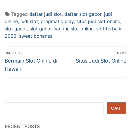
Tagged
daftar judi slot
,
daftar slot gacor
,
judi
online
,
judi slot
,
pragmatic play
,
situs judi slot online
,
slot gacor
,
slot gacor hari ini
,
slot online
,
slot terbaik
2025
,
sweet bonanza
Navigasi
PREVIOUS
NEXT
pos
Previous
Next
Bermain Slot Online di
Situs Judi Slot Online
post:
post:
Hawaii
Cari
CARI
RECENT POSTS