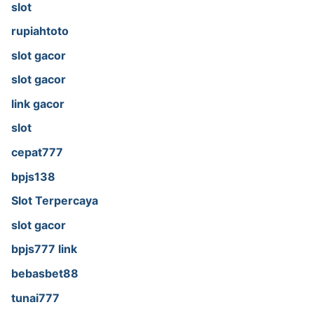
slot
rupiahtoto
slot gacor
slot gacor
link gacor
slot
cepat777
bpjs138
Slot Terpercaya
slot gacor
bpjs777 link
bebasbet88
tunai777