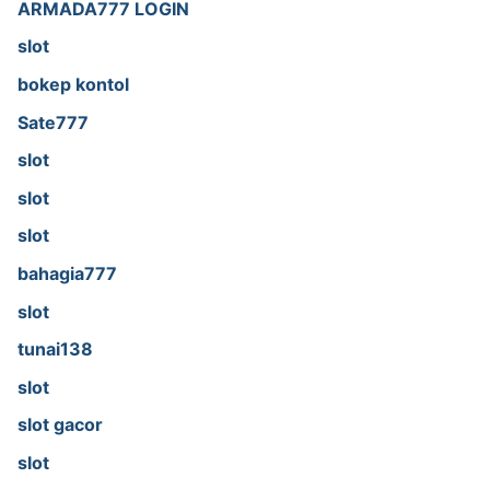
ARMADA777 LOGIN
slot
bokep kontol
Sate777
slot
slot
slot
bahagia777
slot
tunai138
slot
slot gacor
slot