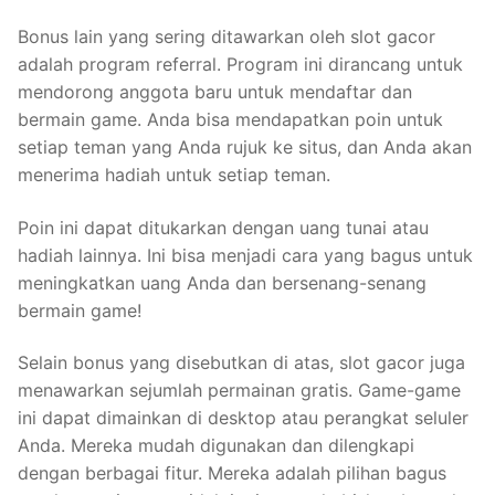
Bonus lain yang sering ditawarkan oleh slot gacor
adalah program referral. Program ini dirancang untuk
mendorong anggota baru untuk mendaftar dan
bermain game. Anda bisa mendapatkan poin untuk
setiap teman yang Anda rujuk ke situs, dan Anda akan
menerima hadiah untuk setiap teman.
Poin ini dapat ditukarkan dengan uang tunai atau
hadiah lainnya. Ini bisa menjadi cara yang bagus untuk
meningkatkan uang Anda dan bersenang-senang
bermain game!
Selain bonus yang disebutkan di atas, slot gacor juga
menawarkan sejumlah permainan gratis. Game-game
ini dapat dimainkan di desktop atau perangkat seluler
Anda. Mereka mudah digunakan dan dilengkapi
dengan berbagai fitur. Mereka adalah pilihan bagus