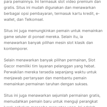
para pemainnya. Ini termasuk slot video premium dan
gratis. Situs ini mudah digunakan dan menawarkan
berbagai opsi pembayaran, termasuk kartu kredit, e-
wallet, dan Telkomsel.
Situs ini juga memungkinkan pemain untuk memainkan
game seluler di ponsel mereka. Selain itu, ia
menawarkan banyak pilihan mesin slot klasik dan
kontemporer.
Selain menawarkan banyak pilihan permainan, Slot
Gacor memiliki tim layanan pelanggan yang hebat.
Perwakilan mereka tersedia sepanjang waktu untuk
menjawab pertanyaan dan membantu pemain
memainkan permainan taruhan dengan sukses.
Situs ini juga menawarkan sejumlah permainan gratis,
memudahkan pemain baru untuk menguji perangkat