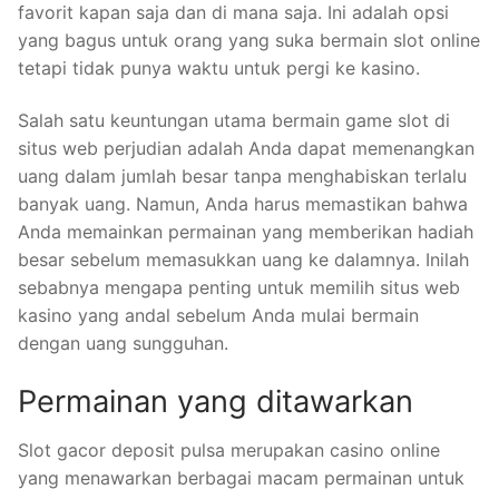
favorit kapan saja dan di mana saja. Ini adalah opsi
yang bagus untuk orang yang suka bermain slot online
tetapi tidak punya waktu untuk pergi ke kasino.
Salah satu keuntungan utama bermain game slot di
situs web perjudian adalah Anda dapat memenangkan
uang dalam jumlah besar tanpa menghabiskan terlalu
banyak uang. Namun, Anda harus memastikan bahwa
Anda memainkan permainan yang memberikan hadiah
besar sebelum memasukkan uang ke dalamnya. Inilah
sebabnya mengapa penting untuk memilih situs web
kasino yang andal sebelum Anda mulai bermain
dengan uang sungguhan.
Permainan yang ditawarkan
Slot gacor deposit pulsa merupakan casino online
yang menawarkan berbagai macam permainan untuk