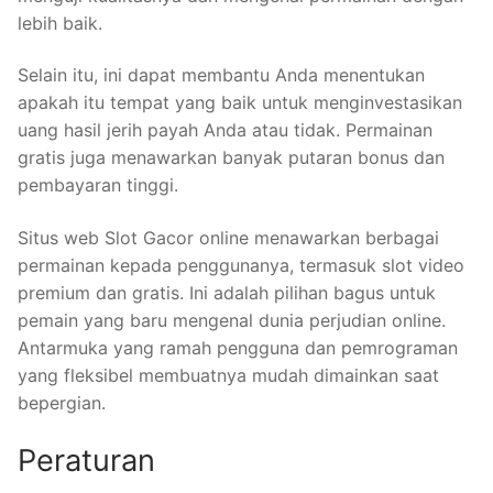
lebih baik.
Selain itu, ini dapat membantu Anda menentukan
apakah itu tempat yang baik untuk menginvestasikan
uang hasil jerih payah Anda atau tidak. Permainan
gratis juga menawarkan banyak putaran bonus dan
pembayaran tinggi.
Situs web Slot Gacor online menawarkan berbagai
permainan kepada penggunanya, termasuk slot video
premium dan gratis. Ini adalah pilihan bagus untuk
pemain yang baru mengenal dunia perjudian online.
Antarmuka yang ramah pengguna dan pemrograman
yang fleksibel membuatnya mudah dimainkan saat
bepergian.
Peraturan