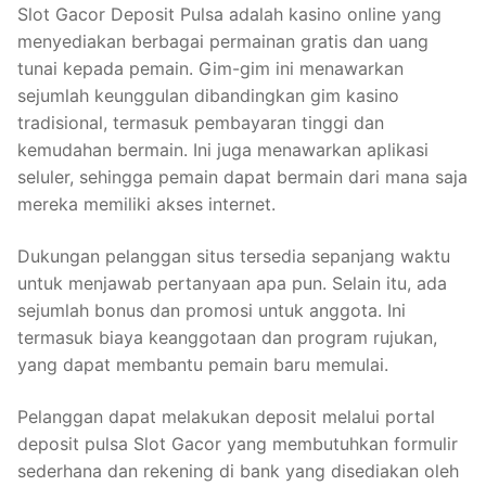
Slot Gacor Deposit Pulsa adalah kasino online yang
menyediakan berbagai permainan gratis dan uang
tunai kepada pemain. Gim-gim ini menawarkan
sejumlah keunggulan dibandingkan gim kasino
tradisional, termasuk pembayaran tinggi dan
kemudahan bermain. Ini juga menawarkan aplikasi
seluler, sehingga pemain dapat bermain dari mana saja
mereka memiliki akses internet.
Dukungan pelanggan situs tersedia sepanjang waktu
untuk menjawab pertanyaan apa pun. Selain itu, ada
sejumlah bonus dan promosi untuk anggota. Ini
termasuk biaya keanggotaan dan program rujukan,
yang dapat membantu pemain baru memulai.
Pelanggan dapat melakukan deposit melalui portal
deposit pulsa Slot Gacor yang membutuhkan formulir
sederhana dan rekening di bank yang disediakan oleh