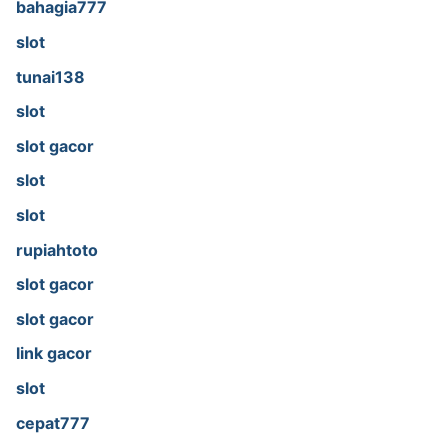
bahagia777
slot
tunai138
slot
slot gacor
slot
slot
rupiahtoto
slot gacor
slot gacor
link gacor
slot
cepat777