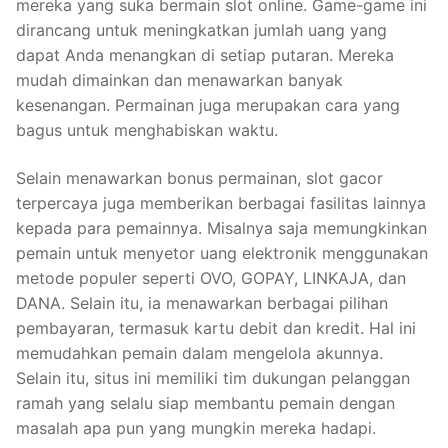
mereka yang suka bermain slot online. Game-game ini
dirancang untuk meningkatkan jumlah uang yang
dapat Anda menangkan di setiap putaran. Mereka
mudah dimainkan dan menawarkan banyak
kesenangan. Permainan juga merupakan cara yang
bagus untuk menghabiskan waktu.
Selain menawarkan bonus permainan, slot gacor
terpercaya juga memberikan berbagai fasilitas lainnya
kepada para pemainnya. Misalnya saja memungkinkan
pemain untuk menyetor uang elektronik menggunakan
metode populer seperti OVO, GOPAY, LINKAJA, dan
DANA. Selain itu, ia menawarkan berbagai pilihan
pembayaran, termasuk kartu debit dan kredit. Hal ini
memudahkan pemain dalam mengelola akunnya.
Selain itu, situs ini memiliki tim dukungan pelanggan
ramah yang selalu siap membantu pemain dengan
masalah apa pun yang mungkin mereka hadapi.