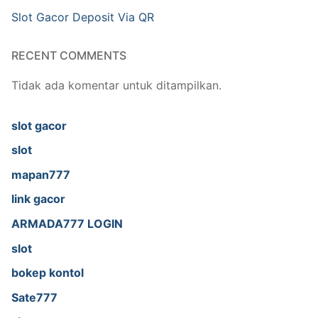
Slot Gacor Deposit Via QR
RECENT COMMENTS
Tidak ada komentar untuk ditampilkan.
slot gacor
slot
mapan777
link gacor
ARMADA777 LOGIN
slot
bokep kontol
Sate777