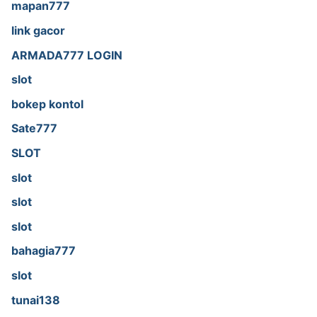
mapan777
link gacor
ARMADA777 LOGIN
slot
bokep kontol
Sate777
SLOT
slot
slot
slot
bahagia777
slot
tunai138