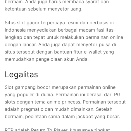
bermain. Anda juga harus membaca syarat dan
ketentuan sebelum menyetor uang.
Situs slot gacor terpercaya resmi dan berbasis di
Indonesia menyediakan berbagai macam fasilitas
lengkap dan tepat untuk melakukan permainan online
dengan lancar. Anda juga dapat menyetor pulsa di
situs tersebut dengan bantuan fitur e-wallet yang
memudahkan pengelolaan akun Anda.
Legalitas
Slot gampang bocor merupakan permainan online
yang populer di dunia. Permainan ini berasal dari PG
slots dengan tema anime princess. Permainan tersebut
adalah pragmatic dan mudah dimainkan. Setelah
bermain, pecintaan sama dalam jackpot yang besar.
RTP adalah Return To Player, khususnya tingkat