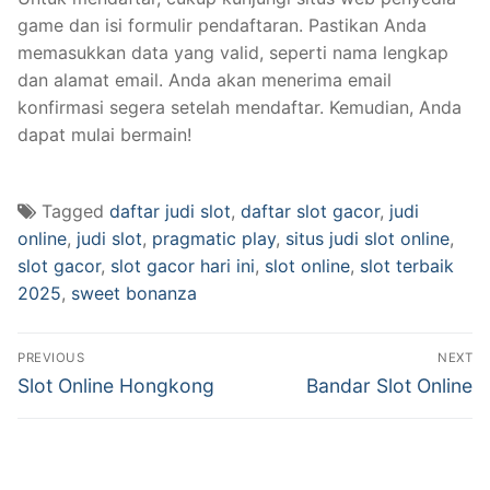
game dan isi formulir pendaftaran. Pastikan Anda
memasukkan data yang valid, seperti nama lengkap
dan alamat email. Anda akan menerima email
konfirmasi segera setelah mendaftar. Kemudian, Anda
dapat mulai bermain!
Tagged
daftar judi slot
,
daftar slot gacor
,
judi
online
,
judi slot
,
pragmatic play
,
situs judi slot online
,
slot gacor
,
slot gacor hari ini
,
slot online
,
slot terbaik
2025
,
sweet bonanza
Navigasi
PREVIOUS
NEXT
pos
Previous
Next
Slot Online Hongkong
Bandar Slot Online
post:
post: