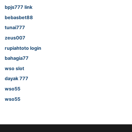
bpjs777 link
bebasbet88
tunai777
zeus007
rupiahtoto login
bahagia77
wso slot
dayak 777
wso55
wso55