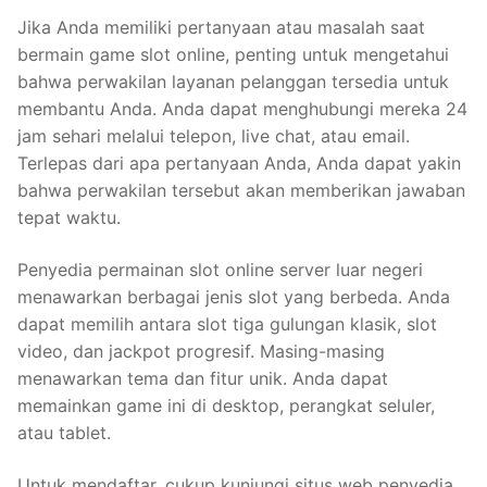
Jika Anda memiliki pertanyaan atau masalah saat
bermain game slot online, penting untuk mengetahui
bahwa perwakilan layanan pelanggan tersedia untuk
membantu Anda. Anda dapat menghubungi mereka 24
jam sehari melalui telepon, live chat, atau email.
Terlepas dari apa pertanyaan Anda, Anda dapat yakin
bahwa perwakilan tersebut akan memberikan jawaban
tepat waktu.
Penyedia permainan slot online server luar negeri
menawarkan berbagai jenis slot yang berbeda. Anda
dapat memilih antara slot tiga gulungan klasik, slot
video, dan jackpot progresif. Masing-masing
menawarkan tema dan fitur unik. Anda dapat
memainkan game ini di desktop, perangkat seluler,
atau tablet.
Untuk mendaftar, cukup kunjungi situs web penyedia