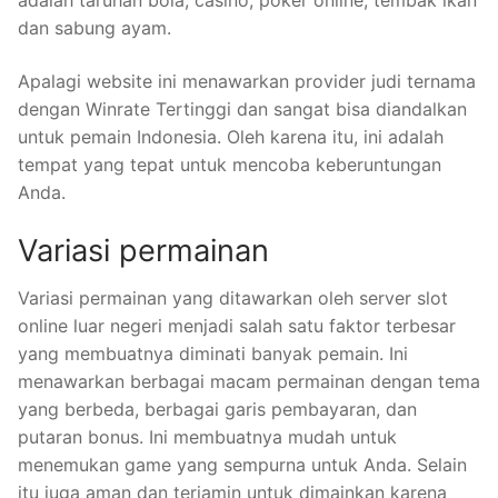
adalah taruhan bola, casino, poker online, tembak ikan
dan sabung ayam.
Apalagi website ini menawarkan provider judi ternama
dengan Winrate Tertinggi dan sangat bisa diandalkan
untuk pemain Indonesia. Oleh karena itu, ini adalah
tempat yang tepat untuk mencoba keberuntungan
Anda.
Variasi permainan
Variasi permainan yang ditawarkan oleh server slot
online luar negeri menjadi salah satu faktor terbesar
yang membuatnya diminati banyak pemain. Ini
menawarkan berbagai macam permainan dengan tema
yang berbeda, berbagai garis pembayaran, dan
putaran bonus. Ini membuatnya mudah untuk
menemukan game yang sempurna untuk Anda. Selain
itu juga aman dan terjamin untuk dimainkan karena