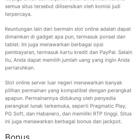
semua situs tersebut dilisensikan oleh komisi judi
terpercaya.
Keuntungan lain dari bermain slot online adalah dapat
dimainkan di gadget apa pun, termasuk ponsel dan
tablet. Ini juga menawarkan berbagai opsi
pembayaran, termasuk kartu kredit dan PayPal. Selain
itu, Anda dapat memilih jumlah uang yang ingin Anda
pertaruhkan.
Slot online server luar negeri menawarkan banyak
pilihan permainan yang kompatibel dengan perangkat
apapun. Permainannya didukung oleh penyedia
perangkat lunak terkemuka, seperti Pragmatic Play,
PG Soft, dan Habanero, dan memiliki RTP tinggi. Situs
ini juga menawarkan berbagai bonus dan jackpot.
Bonus