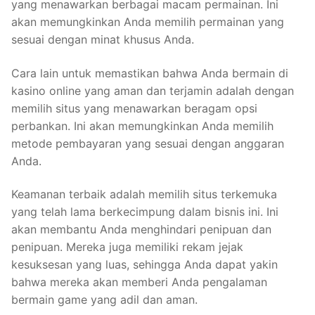
yang menawarkan berbagai macam permainan. Ini
akan memungkinkan Anda memilih permainan yang
sesuai dengan minat khusus Anda.
Cara lain untuk memastikan bahwa Anda bermain di
kasino online yang aman dan terjamin adalah dengan
memilih situs yang menawarkan beragam opsi
perbankan. Ini akan memungkinkan Anda memilih
metode pembayaran yang sesuai dengan anggaran
Anda.
Keamanan terbaik adalah memilih situs terkemuka
yang telah lama berkecimpung dalam bisnis ini. Ini
akan membantu Anda menghindari penipuan dan
penipuan. Mereka juga memiliki rekam jejak
kesuksesan yang luas, sehingga Anda dapat yakin
bahwa mereka akan memberi Anda pengalaman
bermain game yang adil dan aman.