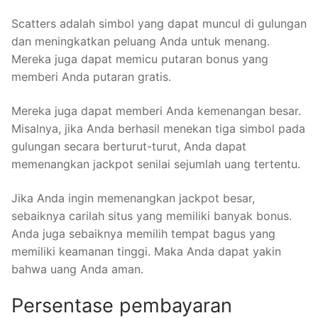
Scatters adalah simbol yang dapat muncul di gulungan
dan meningkatkan peluang Anda untuk menang.
Mereka juga dapat memicu putaran bonus yang
memberi Anda putaran gratis.
Mereka juga dapat memberi Anda kemenangan besar.
Misalnya, jika Anda berhasil menekan tiga simbol pada
gulungan secara berturut-turut, Anda dapat
memenangkan jackpot senilai sejumlah uang tertentu.
Jika Anda ingin memenangkan jackpot besar,
sebaiknya carilah situs yang memiliki banyak bonus.
Anda juga sebaiknya memilih tempat bagus yang
memiliki keamanan tinggi. Maka Anda dapat yakin
bahwa uang Anda aman.
Persentase pembayaran