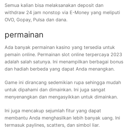
Semua kalian bisa melaksanakan deposit dan
withdraw 24 jam nonstop via E-Money yang meliputi
OVO, Gopay, Pulsa dan dana.
permainan
Ada banyak permainan kasino yang tersedia untuk
pemain online. Permainan slot online terpercaya 2023
adalah salah satunya. Ini menampilkan berbagai bonus
dan hadiah berbeda yang dapat Anda menangkan.
Game ini dirancang sedemikian rupa sehingga mudah
untuk dipahami dan dimainkan. Ini juga sangat
menyenangkan dan mengasyikkan untuk dimainkan.
Ini juga mencakup sejumlah fitur yang dapat
membantu Anda menghasilkan lebih banyak uang. Ini
termasuk paylines, scatters, dan simbol liar.