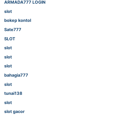
ARMADA777 LOGIN
slot
bokep kontol
Sate777
SLOT
slot
slot
slot
bahagia777
slot
tunai138
slot
slot gacor