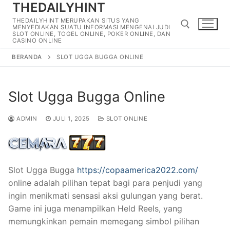
THEDAILYHINT
Lompat
ke
THEDAILYHINT MERUPAKAN SITUS YANG
MENYEDIAKAN SUATU INFORMASI MENGENAI JUDI
konten
SLOT ONLINE, TOGEL ONLINE, POKER ONLINE, DAN
CASINO ONLINE
BERANDA
SLOT UGGA BUGGA ONLINE
Cari:
Slot Ugga Bugga Online
ADMIN
JULI 1, 2025
SLOT ONLINE
Slot Ugga Bugga
https://copaamerica2022.com/
online adalah pilihan tepat bagi para penjudi yang
ingin menikmati sensasi aksi gulungan yang berat.
Game ini juga menampilkan Held Reels, yang
memungkinkan pemain memegang simbol pilihan