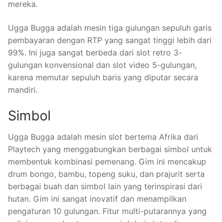
mereka.
Ugga Bugga adalah mesin tiga gulungan sepuluh garis
pembayaran dengan RTP yang sangat tinggi lebih dari
99%. Ini juga sangat berbeda dari slot retro 3-
gulungan konvensional dan slot video 5-gulungan,
karena memutar sepuluh baris yang diputar secara
mandiri.
Simbol
Ugga Bugga adalah mesin slot bertema Afrika dari
Playtech yang menggabungkan berbagai simbol untuk
membentuk kombinasi pemenang. Gim ini mencakup
drum bongo, bambu, topeng suku, dan prajurit serta
berbagai buah dan simbol lain yang terinspirasi dari
hutan. Gim ini sangat inovatif dan menampilkan
pengaturan 10 gulungan. Fitur multi-putarannya yang