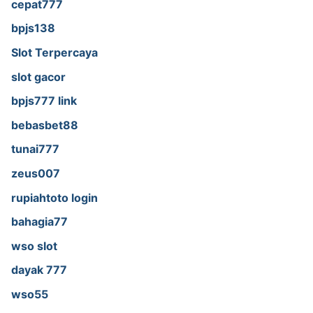
cepat777
bpjs138
Slot Terpercaya
slot gacor
bpjs777 link
bebasbet88
tunai777
zeus007
rupiahtoto login
bahagia77
wso slot
dayak 777
wso55