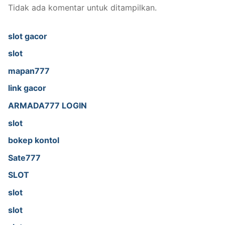
Tidak ada komentar untuk ditampilkan.
slot gacor
slot
mapan777
link gacor
ARMADA777 LOGIN
slot
bokep kontol
Sate777
SLOT
slot
slot