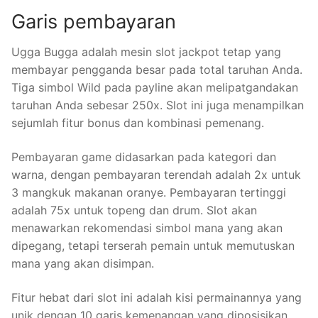
Garis pembayaran
Ugga Bugga adalah mesin slot jackpot tetap yang
membayar pengganda besar pada total taruhan Anda.
Tiga simbol Wild pada payline akan melipatgandakan
taruhan Anda sebesar 250x. Slot ini juga menampilkan
sejumlah fitur bonus dan kombinasi pemenang.
Pembayaran game didasarkan pada kategori dan
warna, dengan pembayaran terendah adalah 2x untuk
3 mangkuk makanan oranye. Pembayaran tertinggi
adalah 75x untuk topeng dan drum. Slot akan
menawarkan rekomendasi simbol mana yang akan
dipegang, tetapi terserah pemain untuk memutuskan
mana yang akan disimpan.
Fitur hebat dari slot ini adalah kisi permainannya yang
unik dengan 10 garis kemenangan yang diposisikan