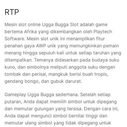
RTP
Mesin slot online Ugga Bugga Slot adalah game
bertema Afrika yang dikembangkan oleh Playtech
Software. Mesin slot unik ini menampilkan fitur
penahan gaya AWP unik yang memungkinkan pemain
menang hingga sepuluh kali untuk setiap taruhan yang
ditempatkan. Temanya didasarkan pada budaya suku
kuno, dan simbolnya meliputi anggota suku dengan
tombak dan perisai, mangkuk berisi buah tropis,
gendang bongo, dan gubuk darurat.
Gameplay Ugga Bugga sederhana. Setelah setiap
putaran, Anda dapat memilih simbol untuk dipegang
dan memutar gulungan yang tersisa. Dengan cara ini,
Anda dapat mengunci simbol bernilai tinggi dan
memutar ulang simbol yang tidak dipegang untuk