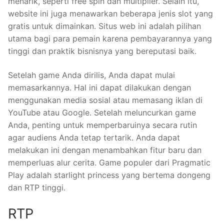
menarik, seperti free spin dan multiplier. Selain itu,
website ini juga menawarkan beberapa jenis slot yang
gratis untuk dimainkan. Situs web ini adalah pilihan
utama bagi para pemain karena pembayarannya yang
tinggi dan praktik bisnisnya yang bereputasi baik.
Setelah game Anda dirilis, Anda dapat mulai
memasarkannya. Hal ini dapat dilakukan dengan
menggunakan media sosial atau memasang iklan di
YouTube atau Google. Setelah meluncurkan game
Anda, penting untuk memperbaruinya secara rutin
agar audiens Anda tetap tertarik. Anda dapat
melakukan ini dengan menambahkan fitur baru dan
memperluas alur cerita. Game populer dari Pragmatic
Play adalah starlight princess yang bertema dongeng
dan RTP tinggi.
RTP