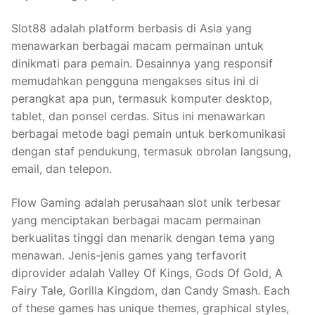
Slot88 adalah platform berbasis di Asia yang
menawarkan berbagai macam permainan untuk
dinikmati para pemain. Desainnya yang responsif
memudahkan pengguna mengakses situs ini di
perangkat apa pun, termasuk komputer desktop,
tablet, dan ponsel cerdas. Situs ini menawarkan
berbagai metode bagi pemain untuk berkomunikasi
dengan staf pendukung, termasuk obrolan langsung,
email, dan telepon.
Flow Gaming adalah perusahaan slot unik terbesar
yang menciptakan berbagai macam permainan
berkualitas tinggi dan menarik dengan tema yang
menawan. Jenis-jenis games yang terfavorit
diprovider adalah Valley Of Kings, Gods Of Gold, A
Fairy Tale, Gorilla Kingdom, dan Candy Smash. Each
of these games has unique themes, graphical styles,