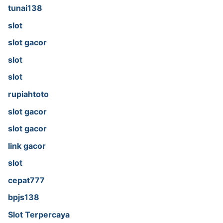
tunai138
slot
slot gacor
slot
slot
rupiahtoto
slot gacor
slot gacor
link gacor
slot
cepat777
bpjs138
Slot Terpercaya