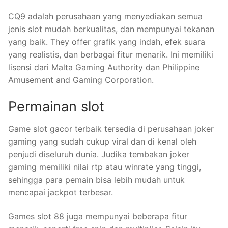
CQ9 adalah perusahaan yang menyediakan semua
jenis slot mudah berkualitas, dan mempunyai tekanan
yang baik. They offer grafik yang indah, efek suara
yang realistis, dan berbagai fitur menarik. Ini memiliki
lisensi dari Malta Gaming Authority dan Philippine
Amusement and Gaming Corporation.
Permainan slot
Game slot gacor terbaik tersedia di perusahaan joker
gaming yang sudah cukup viral dan di kenal oleh
penjudi diseluruh dunia. Judika tembakan joker
gaming memiliki nilai rtp atau winrate yang tinggi,
sehingga para pemain bisa lebih mudah untuk
mencapai jackpot terbesar.
Games slot 88 juga mempunyai beberapa fitur