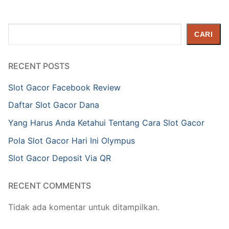
Cari
CARI
RECENT POSTS
Slot Gacor Facebook Review
Daftar Slot Gacor Dana
Yang Harus Anda Ketahui Tentang Cara Slot Gacor
Pola Slot Gacor Hari Ini Olympus
Slot Gacor Deposit Via QR
RECENT COMMENTS
Tidak ada komentar untuk ditampilkan.