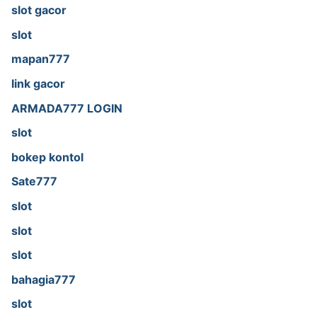
slot gacor
slot
mapan777
link gacor
ARMADA777 LOGIN
slot
bokep kontol
Sate777
slot
slot
slot
bahagia777
slot