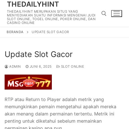
THEDAILYHINT
Lompat
ke
THEDAILYHINT MERUPAKAN SITUS YANG
MENYEDIAKAN SUATU INFORMASI MENGENAI JUDI
konten
SLOT ONLINE, TOGEL ONLINE, POKER ONLINE, DAN
CASINO ONLINE
BERANDA
UPDATE SLOT GACOR
Cari:
Update Slot Gacor
ADMIN
JUNI 6, 2025
SLOT ONLINE
RTP atau Return to Player adalah metrik yang
memungkinkan pemain mengetahui apakah mereka
akan menang dalam permainan tertentu. Metrik ini
penting untuk diketahui sebelum memainkan
permainan kasino apa pun.