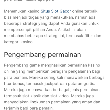
Menemukan kasino
Situs Slot Gacor
online terbaik
bisa menjadi tugas yang menakutkan, namun ada
beberapa strategi yang dapat Anda gunakan untuk
mempersempit pilihan Anda. Artikel ini akan
membahas beberapa strategi ini, termasuk filter dan
kategori kasino.
Pengembang permainan
Pengembang game menghasilkan permainan kasino
online yang memberikan beragam pengalaman bagi
para pemain. Mereka sering kali menawarkan berbagai
fitur bonus, termasuk jackpot dan putaran gratis.
Mereka juga menawarkan berbagai jenis permainan,
termasuk slot klasik dan slot video. Mereka juga
menyediakan lingkungan permainan yang aman dan
terjamin bagi para pemain.