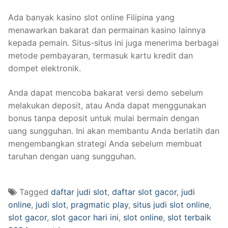
Ada banyak kasino slot online Filipina yang
menawarkan bakarat dan permainan kasino lainnya
kepada pemain. Situs-situs ini juga menerima berbagai
metode pembayaran, termasuk kartu kredit dan
dompet elektronik.
Anda dapat mencoba bakarat versi demo sebelum
melakukan deposit, atau Anda dapat menggunakan
bonus tanpa deposit untuk mulai bermain dengan
uang sungguhan. Ini akan membantu Anda berlatih dan
mengembangkan strategi Anda sebelum membuat
taruhan dengan uang sungguhan.
Tagged
daftar judi slot
,
daftar slot gacor
,
judi
online
,
judi slot
,
pragmatic play
,
situs judi slot online
,
slot gacor
,
slot gacor hari ini
,
slot online
,
slot terbaik