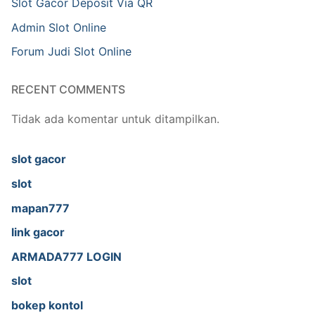
Slot Gacor Deposit Via QR
Admin Slot Online
Forum Judi Slot Online
RECENT COMMENTS
Tidak ada komentar untuk ditampilkan.
slot gacor
slot
mapan777
link gacor
ARMADA777 LOGIN
slot
bokep kontol