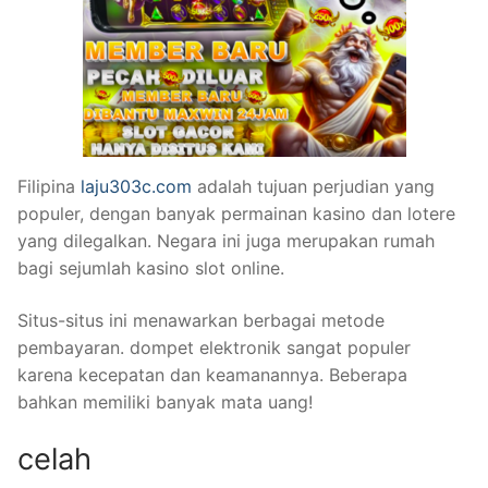
Filipina
laju303c.com
adalah tujuan perjudian yang
populer, dengan banyak permainan kasino dan lotere
yang dilegalkan. Negara ini juga merupakan rumah
bagi sejumlah kasino slot online.
Situs-situs ini menawarkan berbagai metode
pembayaran. dompet elektronik sangat populer
karena kecepatan dan keamanannya. Beberapa
bahkan memiliki banyak mata uang!
celah