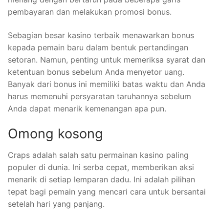
pembayaran dan melakukan promosi bonus.
Sebagian besar kasino terbaik menawarkan bonus
kepada pemain baru dalam bentuk pertandingan
setoran. Namun, penting untuk memeriksa syarat dan
ketentuan bonus sebelum Anda menyetor uang.
Banyak dari bonus ini memiliki batas waktu dan Anda
harus memenuhi persyaratan taruhannya sebelum
Anda dapat menarik kemenangan apa pun.
Omong kosong
Craps adalah salah satu permainan kasino paling
populer di dunia. Ini serba cepat, memberikan aksi
menarik di setiap lemparan dadu. Ini adalah pilihan
tepat bagi pemain yang mencari cara untuk bersantai
setelah hari yang panjang.