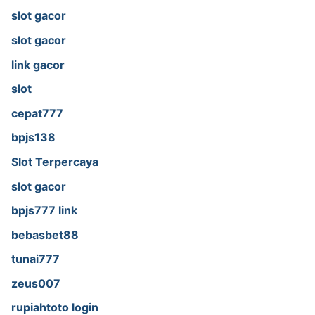
slot gacor
slot gacor
link gacor
slot
cepat777
bpjs138
Slot Terpercaya
slot gacor
bpjs777 link
bebasbet88
tunai777
zeus007
rupiahtoto login