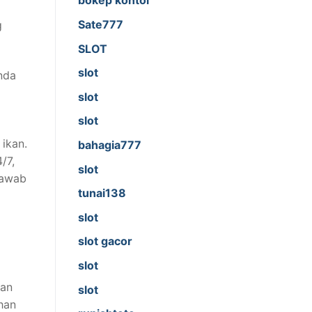
bokep kontol
Sate777
g
SLOT
slot
nda
slot
slot
 ikan.
bahagia777
/7,
slot
jawab
tunai138
slot
slot gacor
slot
gan
slot
han