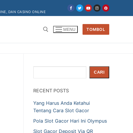
INE, DAN CASINO ONLINE
TOMBOL
MENU
Cari
CARI
RECENT POSTS
Yang Harus Anda Ketahui
Tentang Cara Slot Gacor
Pola Slot Gacor Hari Ini Olympus
Slot Gacor Deposit Via QR