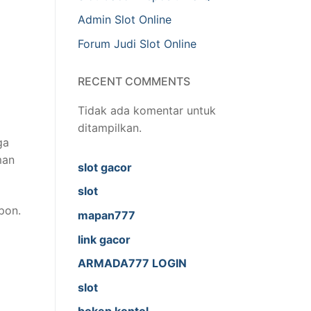
Admin Slot Online
Forum Judi Slot Online
RECENT COMMENTS
Tidak ada komentar untuk
ditampilkan.
ga
man
slot gacor
slot
pon.
mapan777
link gacor
ARMADA777 LOGIN
slot