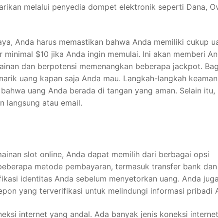
ikan melalui penyedia dompet elektronik seperti Dana, O
caya, Anda harus memastikan bahwa Anda memiliki cukup u
 minimal $10 jika Anda ingin memulai. Ini akan memberi A
ainan dan berpotensi memenangkan beberapa jackpot. Bag
narik uang kapan saja Anda mau. Langkah-langkah keama
n bahwa uang Anda berada di tangan yang aman. Selain itu,
an langsung atau email.
inan slot online, Anda dapat memilih dari berbagai opsi
 beberapa metode pembayaran, termasuk transfer bank dan
ikasi identitas Anda sebelum menyetorkan uang. Anda jug
on yang terverifikasi untuk melindungi informasi pribadi 
ksi internet yang andal. Ada banyak jenis koneksi interne