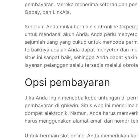
pembayaran. Mereka menerima setoran dan penar
Gopay, dan LinkAja.
Sebelum Anda mulai bermain slot online terper
untuk mendanai akun Anda. Anda perlu menyetor
sejumlah uang yang cukup untuk mencoba perm
terbaiknya adalah Anda dapat menyetor dan me
situs ini sangat baik, sehingga Anda dapat yaki
layanan pelanggan selalu tersedia melalui obrol
Opsi pembayaran
Jika Anda ingin mencoba keberuntungan di perma
pembayaran di gbkwin. Situs web ini menerima
dompet elektronik. Namun, Anda harus memverif
harus menggunakan alamat email dan nomor telep
Untuk bermain slot online, Anda memerlukan kone