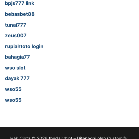
bpjs777 link
bebasbet88
tunai777
zeus007
rupiahtoto login
bahagia77
wso slot
dayak 777
wso55
wso55
Hak Cipta © 2026 thedailyhint – Ditenagai oleh
Customify
.