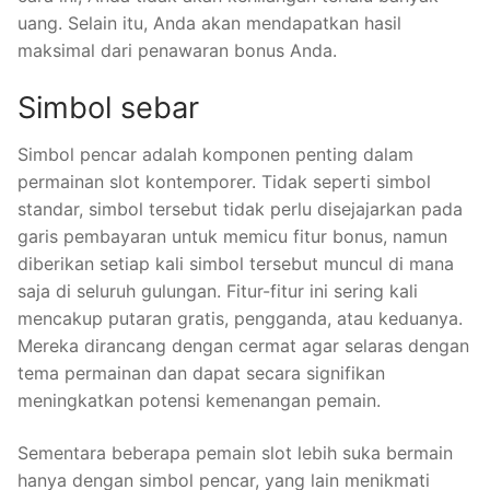
uang. Selain itu, Anda akan mendapatkan hasil
maksimal dari penawaran bonus Anda.
Simbol sebar
Simbol pencar adalah komponen penting dalam
permainan slot kontemporer. Tidak seperti simbol
standar, simbol tersebut tidak perlu disejajarkan pada
garis pembayaran untuk memicu fitur bonus, namun
diberikan setiap kali simbol tersebut muncul di mana
saja di seluruh gulungan. Fitur-fitur ini sering kali
mencakup putaran gratis, pengganda, atau keduanya.
Mereka dirancang dengan cermat agar selaras dengan
tema permainan dan dapat secara signifikan
meningkatkan potensi kemenangan pemain.
Sementara beberapa pemain slot lebih suka bermain
hanya dengan simbol pencar, yang lain menikmati