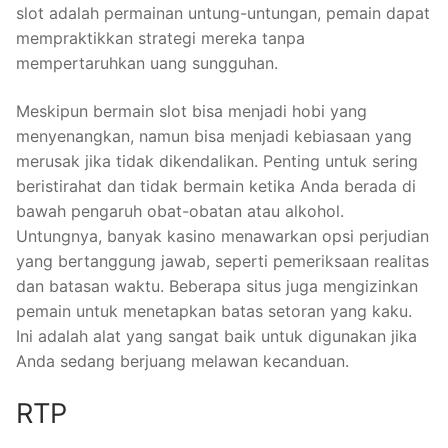
slot adalah permainan untung-untungan, pemain dapat
mempraktikkan strategi mereka tanpa
mempertaruhkan uang sungguhan.
Meskipun bermain slot bisa menjadi hobi yang
menyenangkan, namun bisa menjadi kebiasaan yang
merusak jika tidak dikendalikan. Penting untuk sering
beristirahat dan tidak bermain ketika Anda berada di
bawah pengaruh obat-obatan atau alkohol.
Untungnya, banyak kasino menawarkan opsi perjudian
yang bertanggung jawab, seperti pemeriksaan realitas
dan batasan waktu. Beberapa situs juga mengizinkan
pemain untuk menetapkan batas setoran yang kaku.
Ini adalah alat yang sangat baik untuk digunakan jika
Anda sedang berjuang melawan kecanduan.
RTP