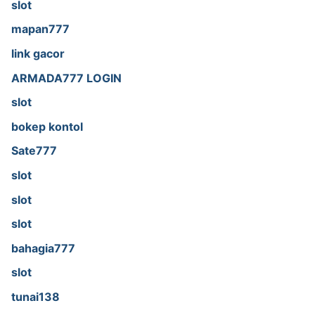
slot
mapan777
link gacor
ARMADA777 LOGIN
slot
bokep kontol
Sate777
slot
slot
slot
bahagia777
slot
tunai138