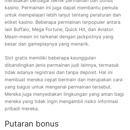
merasakan berbagai teknik permainan dan bonus
kasino. Permainan ini juga dapat membantu pemula
untuk mempelajari lebih lanjut tentang peraturan dan
etiket kasino. Beberapa permainan terpopuler antara
lain Buffalo, Mega Fortune, Quick Hit, dan Aviator.
Mesin-mesin ini terkenal dengan jackpotnya yang
besar dan gameplaynya yang menarik.
Slot gratis memiliki beberapa keunggulan
dibandingkan jenis permainan judi lainnya, termasuk
tidak adanya registrasi dan tanpa deposit. Hal ini
membuat mereka cepat bermain dan merupakan cara
yang bagus untuk mengenal permainan tersebut.
Mereka juga menyediakan lingkungan yang aman bagi
mereka yang tidak ingin mengambil risiko informasi
pribadi mereka.
Putaran bonus