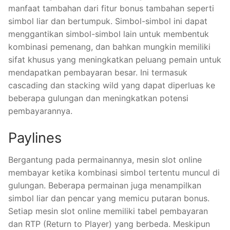
manfaat tambahan dari fitur bonus tambahan seperti
simbol liar dan bertumpuk. Simbol-simbol ini dapat
menggantikan simbol-simbol lain untuk membentuk
kombinasi pemenang, dan bahkan mungkin memiliki
sifat khusus yang meningkatkan peluang pemain untuk
mendapatkan pembayaran besar. Ini termasuk
cascading dan stacking wild yang dapat diperluas ke
beberapa gulungan dan meningkatkan potensi
pembayarannya.
Paylines
Bergantung pada permainannya, mesin slot online
membayar ketika kombinasi simbol tertentu muncul di
gulungan. Beberapa permainan juga menampilkan
simbol liar dan pencar yang memicu putaran bonus.
Setiap mesin slot online memiliki tabel pembayaran
dan RTP (Return to Player) yang berbeda. Meskipun