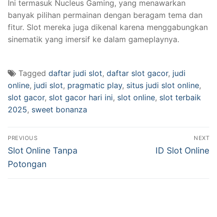
Ini termasuk Nucleus Gaming, yang menawarkan
banyak pilihan permainan dengan beragam tema dan
fitur. Slot mereka juga dikenal karena menggabungkan
sinematik yang imersif ke dalam gameplaynya.
Tagged
daftar judi slot
,
daftar slot gacor
,
judi
online
,
judi slot
,
pragmatic play
,
situs judi slot online
,
slot gacor
,
slot gacor hari ini
,
slot online
,
slot terbaik
2025
,
sweet bonanza
Navigasi
PREVIOUS
NEXT
pos
Previous
Next
Slot Online Tanpa
ID Slot Online
post:
post:
Potongan