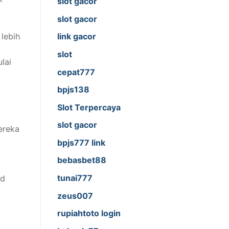
slot gacor
slot gacor
lebih
link gacor
slot
lai
cepat777
bpjs138
Slot Terpercaya
slot gacor
ereka
bpjs777 link
bebasbet88
tunai777
ld
zeus007
rupiahtoto login