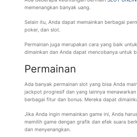
memenangkan banyak uang.
Selain itu, Anda dapat memainkan berbagai per
poker, dan slot.
Permainan juga merupakan cara yang baik untuk
dimainkan dan Anda dapat mencobanya untuk b
Permainan
Ada banyak permainan slot yang bisa Anda maink
jackpot progresif dan yang lainnya menawarkan
berbagai fitur dan bonus. Mereka dapat dimainka
Jika Anda ingin memainkan game ini, Anda harus
memilih game dengan grafik dan efek suara berkua
dan menyenangkan.