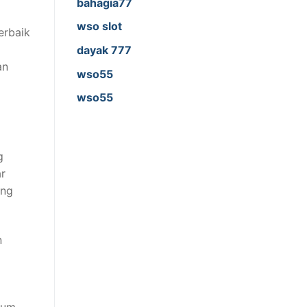
bahagia77
wso slot
erbaik
dayak 777
an
wso55
wso55
g
ar
ang
n
lum