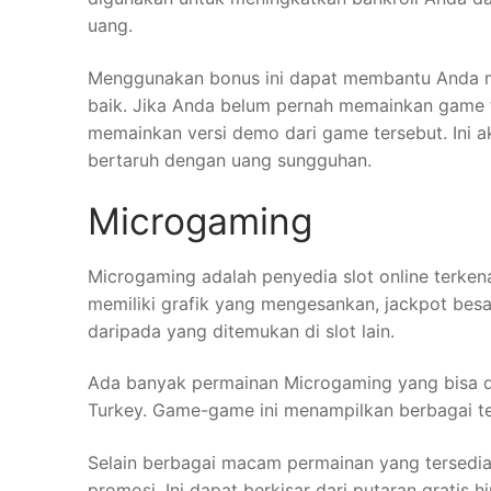
uang.
Menggunakan bonus ini dapat membantu Anda m
baik. Jika Anda belum pernah memainkan game
memainkan versi demo dari game tersebut. Ini
bertaruh dengan uang sungguhan.
Microgaming
Microgaming adalah penyedia slot online terken
memiliki grafik yang mengesankan, jackpot besar
daripada yang ditemukan di slot lain.
Ada banyak permainan Microgaming yang bisa di
Turkey. Game-game ini menampilkan berbagai t
Selain berbagai macam permainan yang tersedi
promosi. Ini dapat berkisar dari putaran gratis 