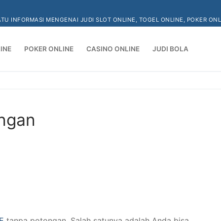
U INFORMASI MENGENAI JUDI SLOT ONLINE, TOGEL ONLINE, POKER ONL
INE
POKER ONLINE
CASINO ONLINE
JUDI BOLA
Cari:
ongan
E
tanpa potongan. Salah satunya adalah Anda bisa