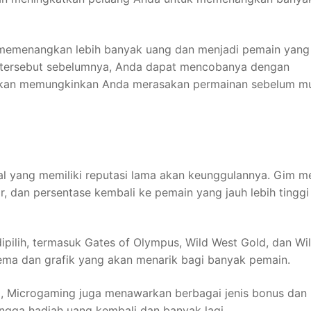
emenangkan lebih banyak uang dan menjadi pemain yang 
 tersebut sebelumnya, Anda dapat mencobanya dengan
 akan memungkinkan Anda merasakan permainan sebelum mu
al yang memiliki reputasi lama akan keunggulannya. Gim m
, dan persentase kembali ke pemain yang jauh lebih tinggi
pilih, termasuk Gates of Olympus, Wild West Gold, dan Wi
ema dan grafik yang akan menarik bagi banyak pemain.
a, Microgaming juga menawarkan berbagai jenis bonus dan
hingga hadiah uang kembali dan banyak lagi.